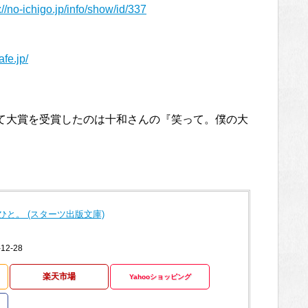
://no-ichigo.jp/info/show/id/337
afe.jp/
て大賞を受賞したのは十和さんの『笑って。僕の大
と。 (スターツ出版文庫)
2-28
楽天市場
Yahooショッピング