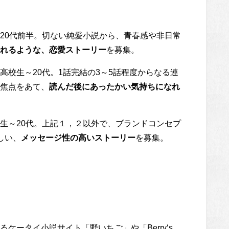
20代前半。切ない純愛小説から、青春感や非日常
れるような、恋愛ストーリー
を募集。
校生～20代。1話完結の3～5話程度からなる連
焦点をあて、
読んだ後にあったかい気持ちになれ
生～20代。上記１，２以外で、ブランドコンセプ
しい、
メッセージ性の高いストーリー
を募集。
ケータイ小説サイト「野いちご」や「Berry‘s