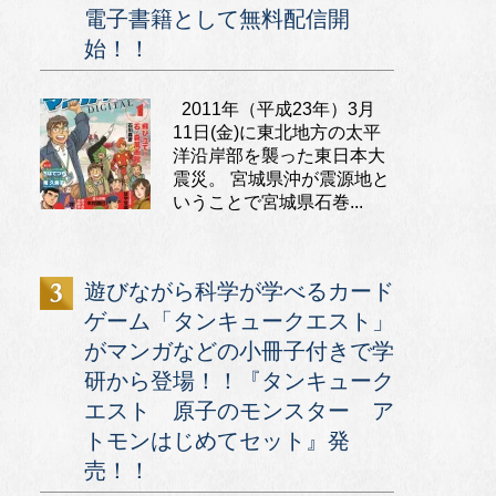
電子書籍として無料配信開
始！！
2011年（平成23年）3月
11日(金)に東北地方の太平
洋沿岸部を襲った東日本大
震災。 宮城県沖が震源地と
いうことで宮城県石巻...
遊びながら科学が学べるカード
ゲーム「タンキュークエスト」
がマンガなどの小冊子付きで学
研から登場！！『タンキューク
エスト 原子のモンスター ア
トモンはじめてセット』発
売！！