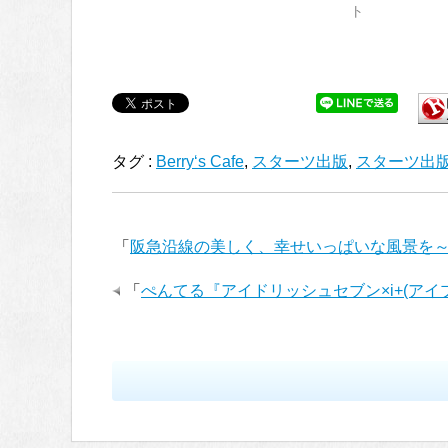
ト
タグ :
Berry‘s Cafe
,
スターツ出版
,
スターツ出
「
阪急沿線の美しく、幸せいっぱいな風景を～
「
ぺんてる『アイドリッシュセブン×i+(ア