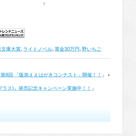
ト
版文庫大賞
,
ライトノベル
,
賞金30万円
,
野いちご
第8回 「阪急ええはがきコンテスト」開催！！
」
イプラス)』発売記念キャンペーン実施中！！
」