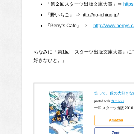
「第２回スターツ出版文庫大賞」⇒
https
『野いちご』 ⇒ http://no-ichigo.jp/
『Berry’s Cafe』 ⇒
http://www.berrys-c
ちなみに『第1回 スターツ出版文庫大賞』に
好きなひと。』
笑って。僕の大好きなひ
posted with
カエレバ
十和 スターツ出版 2016-1
Amazon
7net