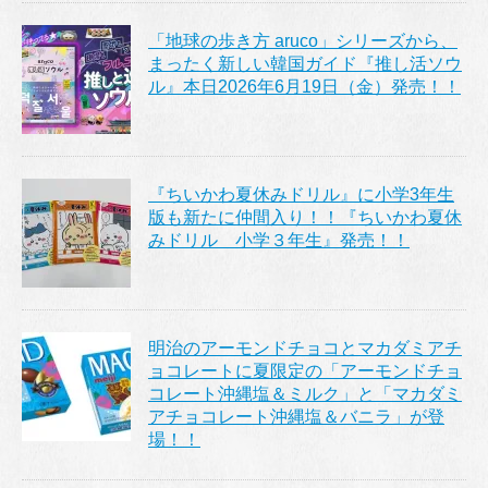
「地球の歩き方 aruco」シリーズから、
まったく新しい韓国ガイド『推し活ソウ
ル』本日2026年6月19日（金）発売！！
『ちいかわ夏休みドリル』に小学3年生
版も新たに仲間入り！！『ちいかわ夏休
みドリル 小学３年生』発売！！
明治のアーモンドチョコとマカダミアチ
ョコレートに夏限定の「アーモンドチョ
コレート沖縄塩＆ミルク」と「マカダミ
アチョコレート沖縄塩＆バニラ」が登
場！！