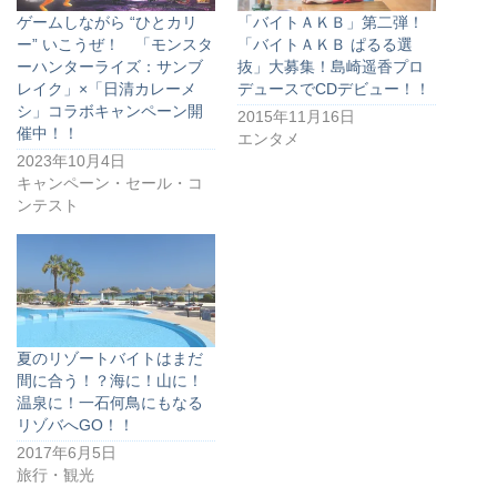
ゲームしながら “ひとカリ
「バイトＡＫＢ」第二弾！
ー” いこうぜ！ 「モンスタ
「バイトＡＫＢ ぱるる選
ーハンターライズ：サンブ
抜」大募集！島崎遥香プロ
レイク」×「日清カレーメ
デュースでCDデビュー！！
シ」コラボキャンペーン開
2015年11月16日
催中！！
エンタメ
2023年10月4日
キャンペーン・セール・コ
ンテスト
夏のリゾートバイトはまだ
間に合う！？海に！山に！
温泉に！一石何鳥にもなる
リゾバへGO！！
2017年6月5日
旅行・観光