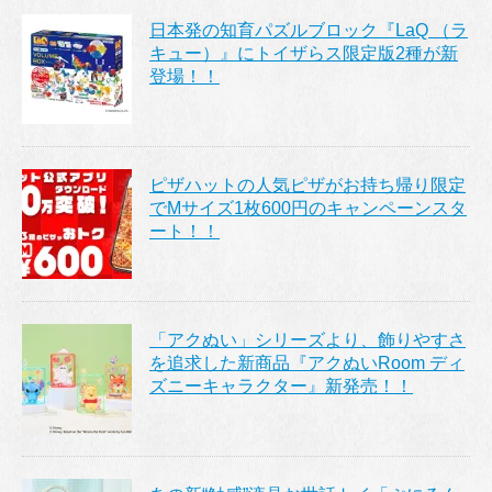
日本発の知育パズルブロック『LaQ （ラ
キュー）』にトイザらス限定版2種が新
登場！！
ピザハットの人気ピザがお持ち帰り限定
でMサイズ1枚600円のキャンペーンスタ
ート！！
「アクぬい」シリーズより、飾りやすさ
を追求した新商品『アクぬいRoom ディ
ズニーキャラクター』新発売！！