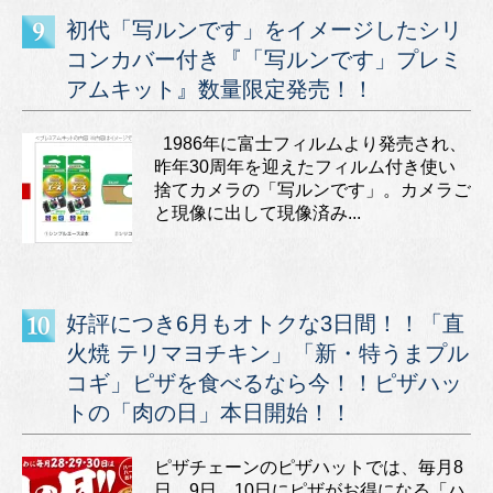
初代「写ルンです」をイメージしたシリ
コンカバー付き『「写ルンです」プレミ
アムキット』数量限定発売！！
1986年に富士フィルムより発売され、
昨年30周年を迎えたフィルム付き使い
捨てカメラの「写ルンです」。カメラご
と現像に出して現像済み...
好評につき6月もオトクな3日間！！「直
火焼 テリマヨチキン」「新・特うまプル
コギ」ピザを食べるなら今！！ピザハッ
トの「肉の日」本日開始！！
ピザチェーンのピザハットでは、毎月8
日、9日、10日にピザがお得になる「ハ