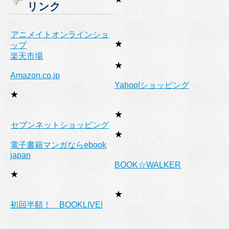
リンク
ー
アニメイトオンラインショ
★
ップ
楽天市場
★
Amazon.co.jp
Yahoo!ショッピング
★
★
セブンネットショッピング
★
電子書籍マンガならebook
japan
BOOK☆WALKER
★
★
初回半額！ BOOKLIVE!