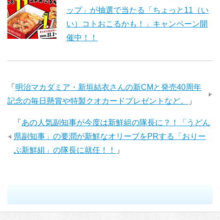
ップ」が抽選で当たる「ちょっと11（い
い）コトおこるかも！」キャンペーン開
催中！！
「
明治マカダミア・新垣結衣さんの新CMと発売40周年
記念の毎日懸賞や特製クオカードプレゼントなど。
」
「
あの人気副知事が今度は新鮮組の隊長に？！「うどん
県副知事」の要潤が新鮮なオリーブをPRする「おりー
ぶ新鮮組」の隊長に就任！！
」