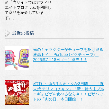
※「当サイトではアフィリ
エイトプログラムを利用し
て商品を紹介していま
す。」
最近の投稿
光のキャラクターがチューブを駆け巡る
液晶トイ 「PixTube (ピクチューブ)」
2026年7月18日（土）発売！！
好評につき6月もオトクな3日間！！「直
火焼 テリマヨチキン」「新・特うまプル
コギ」ピザを食べるなら今！！ピザハッ
トの「肉の日」本日開始！！