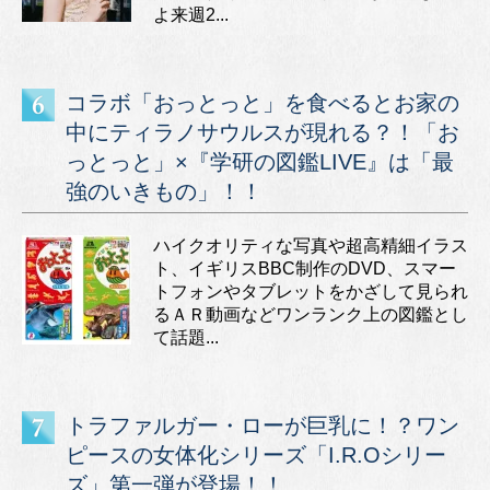
よ来週2...
コラボ「おっとっと」を食べるとお家の
中にティラノサウルスが現れる？！「お
っとっと」×『学研の図鑑LIVE』は「最
強のいきもの」！！
ハイクオリティな写真や超高精細イラス
ト、イギリスBBC制作のDVD、スマー
トフォンやタブレットをかざして見られ
るＡＲ動画などワンランク上の図鑑とし
て話題...
トラファルガー・ローが巨乳に！？ワン
ピースの女体化シリーズ「I.R.Oシリー
ズ」第一弾が登場！！