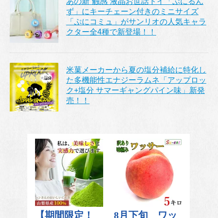
あの新“触感”液晶お世話トイ「ぷにるん
ず」にキーチェーン付きのミニサイズ
「ぷにコミュ」がサンリオの人気キャラ
クター全4種で新登場！！
米菓メーカーから夏の塩分補給に特化し
た多機能性エナジーラムネ「アップロッ
ク+塩分 サマーギャングパイン味」新発
売！！