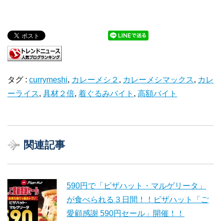
タグ :
currymeshi
,
カレーメシ２
,
カレーメシマックス
,
カレ
ーライス
,
具材２倍
,
着ぐるみバイト
,
高額バイト
関連記事
590円で「ピザハット・マルゲリータ」
が食べられる３日間！！ピザハット「ご
愛顧感謝 590円セール」開催！！