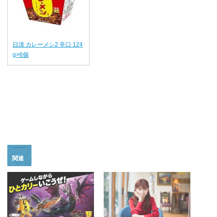
日清 カレーメシ2 辛口 124
g×6個
関連