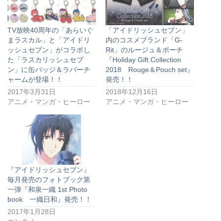
TV放映40周年の「あらいぐ
「アイドリッシュセブン」
まラスカル」と「アイドリ
内のコスメブランド「G-
ッシュセブン」がコラボし
Rit」のルージュ＆ポーチ
た「ラスカリッシュセブ
『Holiday Gift Collection
ン」に缶バッジ＆ラバーチ
2018 Rouge＆Pouch set』
ャームが登場！！
発売！！
2017年3月31日
2018年12月16日
アニメ・マンガ・ヒーロー
アニメ・マンガ・ヒーロー
『アイドリッシュセブン』
毎月発売のフォトブック第
一弾『和泉一織 1st Photo
book 一織日和』発売！！
2017年1月28日