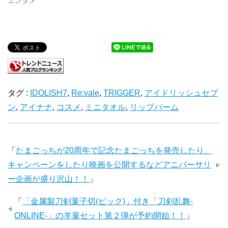
エンタメ
タグ :
IDOLISH7
,
Re:vale
,
TRIGGER
,
アイドリッシュセブ
ン
,
アイナナ
,
コスメ
,
ミニタオル
,
リップバーム
「
たまごっちが20周年で記念たまごっちを発売したり、
キャンペーンをしたり映画を公開するなどアニバーサリ
ー企画が盛り沢山！！
」
「
「金属製刀剣菓子切(ピック)」付き「刀剣乱舞-
ONLINE-」の羊羹セット第２弾が予約開始！！
」