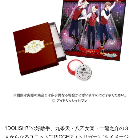
“IDOLiSH7″の好敵手、九条天・八乙女楽・十龍之介の３
人からなるユニット”TRIGGER（トリガー）”をイメージ