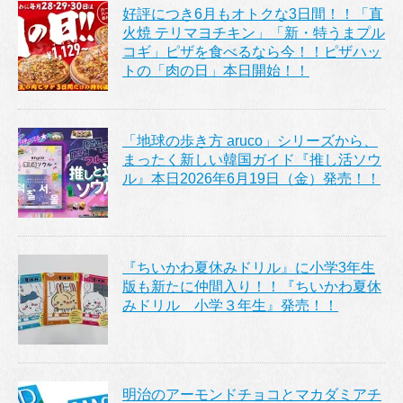
好評につき6月もオトクな3日間！！「直
火焼 テリマヨチキン」「新・特うまプル
コギ」ピザを食べるなら今！！ピザハッ
トの「肉の日」本日開始！！
「地球の歩き方 aruco」シリーズから、
まったく新しい韓国ガイド『推し活ソウ
ル』本日2026年6月19日（金）発売！！
『ちいかわ夏休みドリル』に小学3年生
版も新たに仲間入り！！『ちいかわ夏休
みドリル 小学３年生』発売！！
明治のアーモンドチョコとマカダミアチ