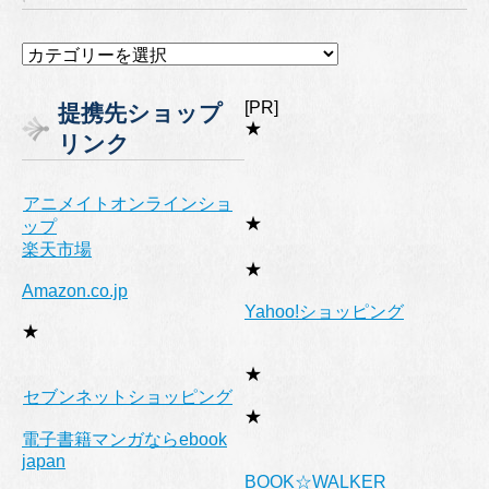
カ
テ
ゴ
[PR]
提携先ショップ
リ
★
リンク
ー
アニメイトオンラインショ
★
ップ
楽天市場
★
Amazon.co.jp
Yahoo!ショッピング
★
★
セブンネットショッピング
★
電子書籍マンガならebook
japan
BOOK☆WALKER