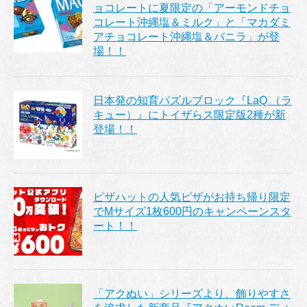
ョコレートに夏限定の「アーモンドチョ
コレート沖縄塩＆ミルク」と「マカダミ
アチョコレート沖縄塩＆バニラ」が登
場！！
日本発の知育パズルブロック『LaQ （ラ
キュー）』にトイザらス限定版2種が新
登場！！
ピザハットの人気ピザがお持ち帰り限定
でMサイズ1枚600円のキャンペーンスタ
ート！！
「アクぬい」シリーズより、飾りやすさ