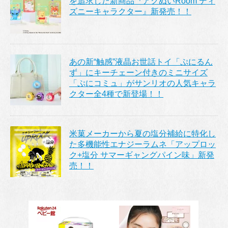
を追求した新商品『アクぬいRoom ディ
ズニーキャラクター』新発売！！
あの新“触感”液晶お世話トイ「ぷにるん
ず」にキーチェーン付きのミニサイズ
「ぷにコミュ」がサンリオの人気キャラ
クター全4種で新登場！！
米菓メーカーから夏の塩分補給に特化し
た多機能性エナジーラムネ「アップロッ
ク+塩分 サマーギャングパイン味」新発
売！！