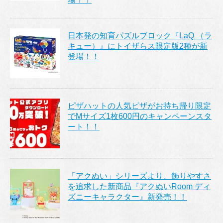
日本発の知育パズルブロック『LaQ （ラ
キュー）』にトイザらス限定版2種が新
登場！！
ピザハットの人気ピザがお持ち帰り限定
でMサイズ1枚600円のキャンペーンスタ
ート！！
「アクぬい」シリーズより、飾りやすさ
を追求した新商品『アクぬいRoom ディ
ズニーキャラクター』新発売！！