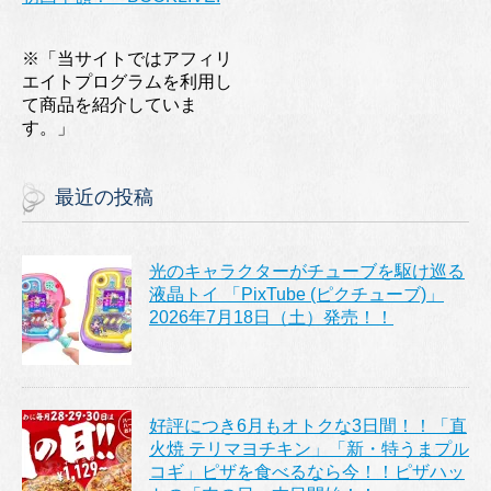
※「当サイトではアフィリ
エイトプログラムを利用し
て商品を紹介していま
す。」
最近の投稿
光のキャラクターがチューブを駆け巡る
液晶トイ 「PixTube (ピクチューブ)」
2026年7月18日（土）発売！！
好評につき6月もオトクな3日間！！「直
火焼 テリマヨチキン」「新・特うまプル
コギ」ピザを食べるなら今！！ピザハッ