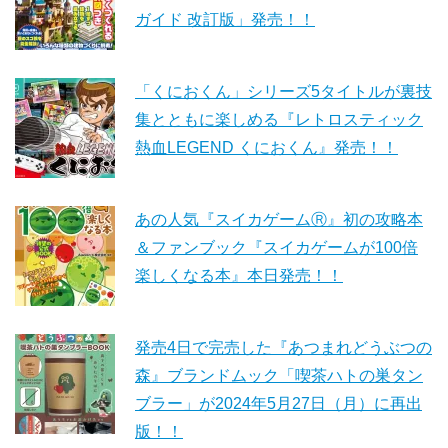
ガイド 改訂版」発売！！
「くにおくん」シリーズ5タイトルが裏技
集とともに楽しめる『レトロスティック
熱血LEGEND くにおくん』発売！！
あの人気『スイカゲームⓇ』初の攻略本
＆ファンブック『スイカゲームが100倍
楽しくなる本』本日発売！！
発売4日で完売した『あつまれどうぶつの
森』ブランドムック「喫茶ハトの巣タン
ブラー」が2024年5月27日（月）に再出
版！！