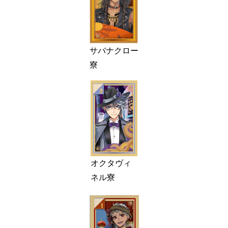
サバナクロー
寮
オクタヴィ
ネル寮