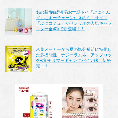
あの新“触感”液晶お世話トイ「ぷにるん
ず」にキーチェーン付きのミニサイズ
「ぷにコミュ」がサンリオの人気キャラ
クター全4種で新登場！！
米菓メーカーから夏の塩分補給に特化し
た多機能性エナジーラムネ「アップロッ
ク+塩分 サマーギャングパイン味」新発
売！！