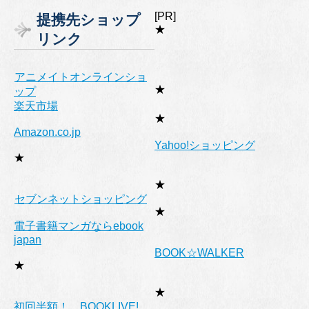
ゴ
[PR]
提携先ショップ
リ
★
リンク
ー
アニメイトオンラインショ
★
ップ
楽天市場
★
Amazon.co.jp
Yahoo!ショッピング
★
★
セブンネットショッピング
★
電子書籍マンガならebook
japan
BOOK☆WALKER
★
★
初回半額！ BOOKLIVE!