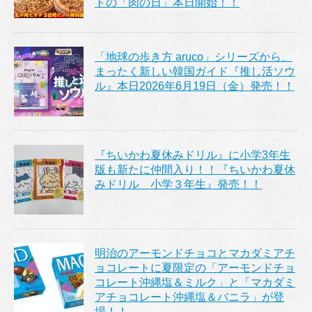
トの「肉の日」本日開始！！
「地球の歩き方 aruco」シリーズから、
まったく新しい韓国ガイド『推し活ソウ
ル』本日2026年6月19日（金）発売！！
『ちいかわ夏休みドリル』に小学3年生
版も新たに仲間入り！！『ちいかわ夏休
みドリル 小学３年生』発売！！
明治のアーモンドチョコとマカダミアチ
ョコレートに夏限定の「アーモンドチョ
コレート沖縄塩＆ミルク」と「マカダミ
アチョコレート沖縄塩＆バニラ」が登
場！！