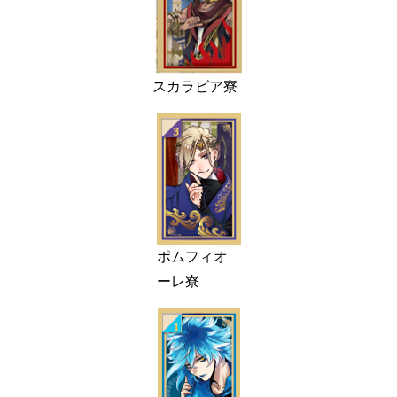
スカラビア寮
ポムフィオ
ーレ寮