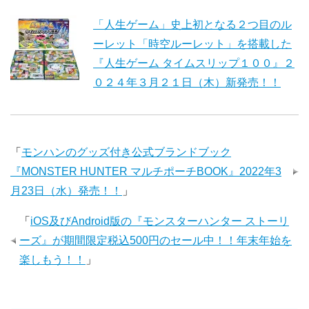
「人生ゲーム」史上初となる２つ目のル
ーレット「時空ルーレット」を搭載した
『人生ゲーム タイムスリップ１００』２
０２４年３月２１日（木）新発売！！
「
モンハンのグッズ付き公式ブランドブック
『MONSTER HUNTER マルチポーチBOOK』2022年3
月23日（水）発売！！
」
「
iOS及びAndroid版の『モンスターハンター ストーリ
ーズ』が期間限定税込500円のセール中！！年末年始を
楽しもう！！
」