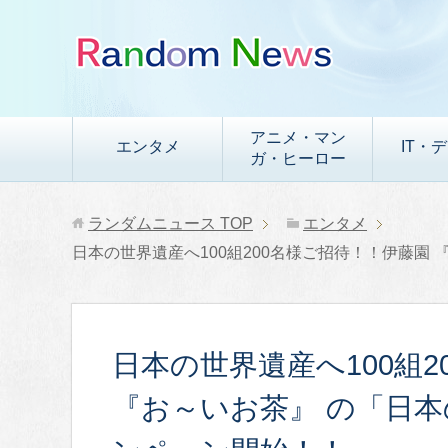
アニメ・マン
エンタメ
IT・
ガ・ヒーロー
ランダムニュース
TOP
エンタメ
日本の世界遺産へ100組200名様ご招待！！伊藤園
日本の世界遺産へ100組
『お～いお茶』 の「日