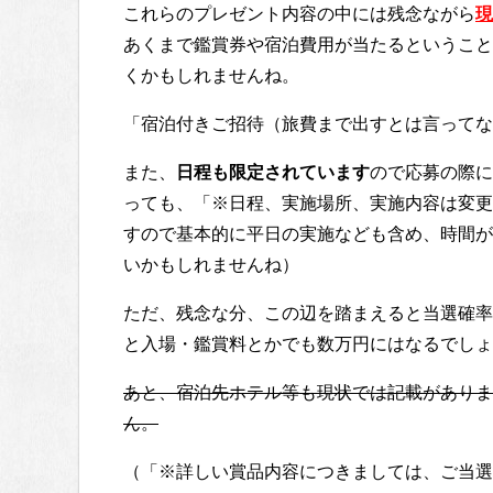
これらのプレゼント内容の中には残念ながら
現
あくまで鑑賞券や宿泊費用が当たるということ
くかもしれませんね。
「宿泊付きご招待（旅費まで出すとは言ってな
また、
日程も限定されています
ので応募の際に
っても、「※日程、実施場所、実施内容は変更
すので基本的に平日の実施なども含め、時間が
いかもしれませんね）
ただ、残念な分、この辺を踏まえると当選確率
と入場・鑑賞料とかでも数万円にはなるでしょ
あと、宿泊先ホテル等も現状では記載がありま
ん。
（「※詳しい賞品内容につきましては、ご当選