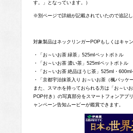
す。」となっています。）
※別ページで詳細が記載されていたので追記し
対象製品はネックリンガーPOPもしくはキャ
・「お～いお茶 緑茶」525mlペットボトル
・「お～いお茶 濃い茶」525mlペットボトル
・「お～いお茶 絶品ほうじ茶」525ml・600m
・「京都宇治抹茶入り お～いお茶（楓パッケー
また、スマホを持っておられる方は「お～いお茶
POP付き）の写真部分をスマートフォンアプリ
ャンペーン告知ムービーが鑑賞できます。