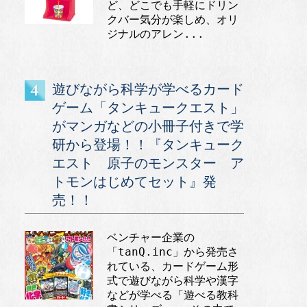
ど、どこでも手軽にドリン
クバー気分が楽しめ、オリ
ジナルのアレン...
遊びながら科学が学べるカード
ゲーム「タンキュークエスト」
がマンガなどの小冊子付きで学
研から登場！！『タンキューク
エスト 原子のモンスター ア
トモンはじめてセット』発
売！！
ベンチャー企業の
「tanQ.inc」から発売さ
れている、カードゲーム形
式で遊びながら科学や漢字
などが学べる「遊べる教科