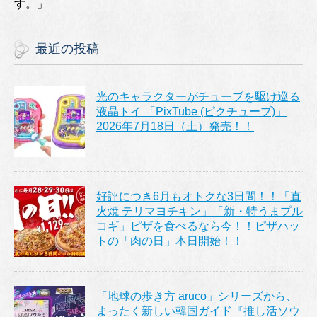
す。」
最近の投稿
光のキャラクターがチューブを駆け巡る
液晶トイ 「PixTube (ピクチューブ)」
2026年7月18日（土）発売！！
好評につき6月もオトクな3日間！！「直
火焼 テリマヨチキン」「新・特うまプル
コギ」ピザを食べるなら今！！ピザハッ
トの「肉の日」本日開始！！
「地球の歩き方 aruco」シリーズから、
まったく新しい韓国ガイド『推し活ソウ