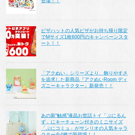
登場！！
ピザハットの人気ピザがお持ち帰り限定
でMサイズ1枚600円のキャンペーンスタ
ート！！
「アクぬい」シリーズより、飾りやすさ
を追求した新商品『アクぬいRoom ディ
ズニーキャラクター』新発売！！
あの新“触感”液晶お世話トイ「ぷにるん
ず」にキーチェーン付きのミニサイズ
「ぷにコミュ」がサンリオの人気キャラ
クター全4種で新登場！！