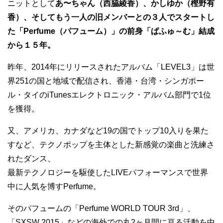
ニットとして
あ〜ちゃん（西脇綾香）、かしゆか（樫野有
香）、そしてもう一人の旧メンバーとの３人でスタートし
た「Perfume（パフューム）」の前身「ぱふゅ～む」結成
から１５年。
昨年、2014年にリリースされたアルバム「LEVEL3」は世
界251の国と地域で配信され、香港・台湾・シンガポー
ル・タイのiTunesエレクトロニック・アルバム部門で1位
を獲得。
又、アメリカ、カナダなど19の国でトップ10入りを果た
すなど、テクノポップを主体とした新感覚の楽曲と洗練さ
れたダンス、
最新テクノロジーを駆使したLIVEパフォーマンスで世界
中に人気を博すPerfume。
そのパフュームの「Perfume WORLD TOUR 3rd」、
「SXSW 2015」などの海外での丸2ヶ月間に亘る活動を中