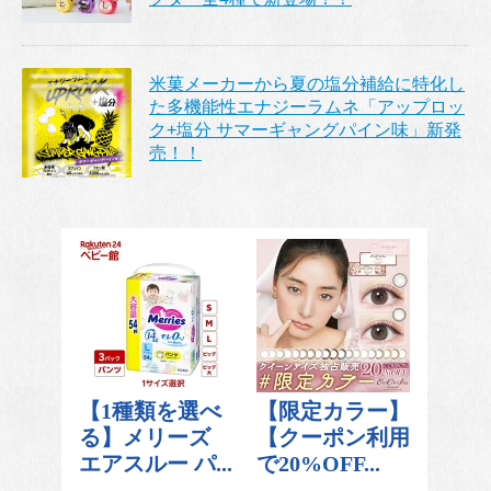
米菓メーカーから夏の塩分補給に特化し
た多機能性エナジーラムネ「アップロッ
ク+塩分 サマーギャングパイン味」新発
売！！