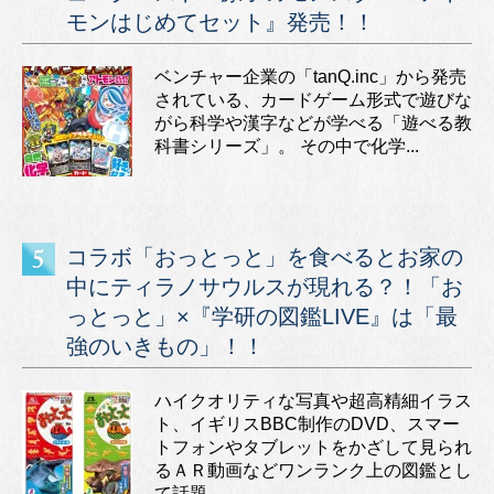
モンはじめてセット』発売！！
ベンチャー企業の「tanQ.inc」から発売
されている、カードゲーム形式で遊びな
がら科学や漢字などが学べる「遊べる教
科書シリーズ」。 その中で化学...
コラボ「おっとっと」を食べるとお家の
中にティラノサウルスが現れる？！「お
っとっと」×『学研の図鑑LIVE』は「最
強のいきもの」！！
ハイクオリティな写真や超高精細イラス
ト、イギリスBBC制作のDVD、スマー
トフォンやタブレットをかざして見られ
るＡＲ動画などワンランク上の図鑑とし
て話題...