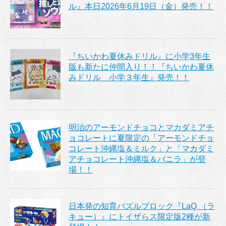
ル』本日2026年6月19日（金）発売！！
『ちいかわ夏休みドリル』に小学3年生
版も新たに仲間入り！！『ちいかわ夏休
みドリル 小学３年生』発売！！
明治のアーモンドチョコとマカダミアチ
ョコレートに夏限定の「アーモンドチョ
コレート沖縄塩＆ミルク」と「マカダミ
アチョコレート沖縄塩＆バニラ」が登
場！！
日本発の知育パズルブロック『LaQ （ラ
キュー）』にトイザらス限定版2種が新