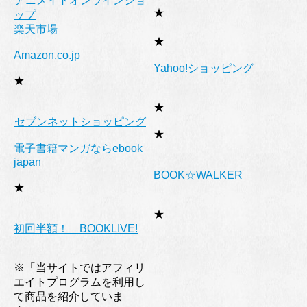
アニメイトオンラインショ
★
ップ
楽天市場
★
Amazon.co.jp
Yahoo!ショッピング
★
★
セブンネットショッピング
★
電子書籍マンガならebook
japan
BOOK☆WALKER
★
★
初回半額！ BOOKLIVE!
※「当サイトではアフィリ
エイトプログラムを利用し
て商品を紹介していま