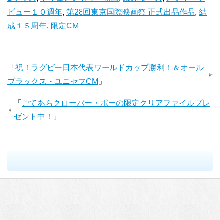
ビュー１０週年
,
第28回東京国際映画祭 正式出品作品
,
結
成１５周年
,
限定CM
「
祝！ラグビー日本代表ワールドカップ勝利！＆オール
ブラックス・ユニセフCM
」
「
ごてあらクローバー・ポーの限定クリアファイルプレ
ゼント中！
」