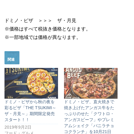
ドミノ・ピザ ＞＞＞ ザ・月見
※価格はすべて税抜き価格となります。
※一部地域では価格が異なります。
関連
ドミノ・ピザから秋の夜を
ドミノ・ピザ、直火焼きで
彩るピザ「THE TSUKIMI～
焼き上げたアンガス牛をた
ザ・月見～」期間限定発売
っぷりのせた「クワトロ・
スタート！！
アンガスビーフ」やプレミ
アムシェイク「バニラチョ
2019年9月2日
コクランチ」を10月21日
フード・グルメ