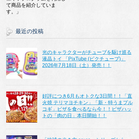
て商品を紹介していま
す。」
最近の投稿
光のキャラクターがチューブを駆け巡る
液晶トイ 「PixTube (ピクチューブ)」
2026年7月18日（土）発売！！
好評につき6月もオトクな3日間！！「直
火焼 テリマヨチキン」「新・特うまプル
コギ」ピザを食べるなら今！！ピザハッ
トの「肉の日」本日開始！！