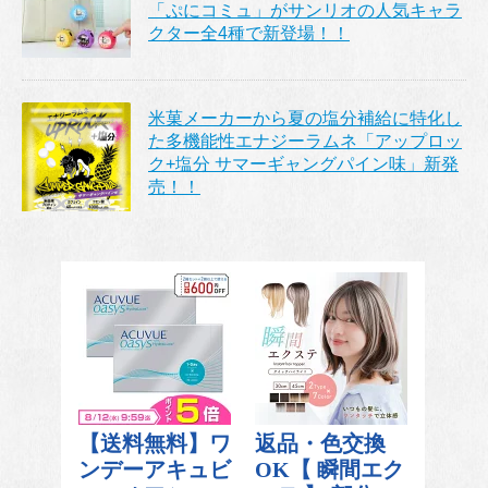
「ぷにコミュ」がサンリオの人気キャラ
クター全4種で新登場！！
米菓メーカーから夏の塩分補給に特化し
た多機能性エナジーラムネ「アップロッ
ク+塩分 サマーギャングパイン味」新発
売！！