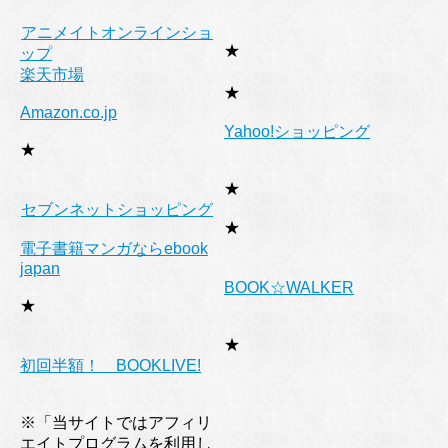
アニメイトオンラインショ
★
ップ
楽天市場
★
Amazon.co.jp
Yahoo!ショッピング
★
★
セブンネットショッピング
★
電子書籍マンガならebook
japan
BOOK☆WALKER
★
★
初回半額！ BOOKLIVE!
※「当サイトではアフィリ
エイトプログラムを利用し