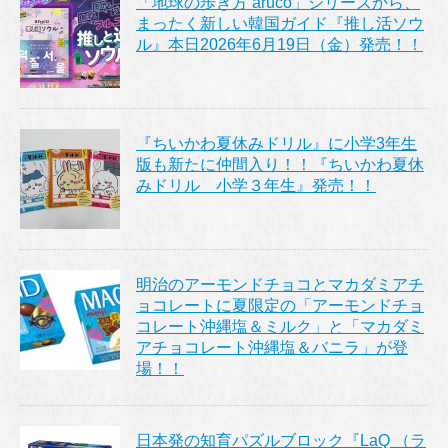
「地球の歩き方 aruco」シリーズから、
まったく新しい韓国ガイド『推し活ソウ
ル』本日2026年6月19日（金）発売！！
『ちいかわ夏休みドリル』に小学3年生
版も新たに仲間入り！！『ちいかわ夏休
みドリル 小学３年生』発売！！
明治のアーモンドチョコとマカダミアチ
ョコレートに夏限定の「アーモンドチョ
コレート沖縄塩＆ミルク」と「マカダミ
アチョコレート沖縄塩＆バニラ」が登
場！！
日本発の知育パズルブロック『LaQ （ラ