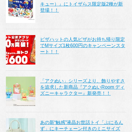
キュー）』にトイザらス限定版2種が新
登場！！
ピザハットの人気ピザがお持ち帰り限定
でMサイズ1枚600円のキャンペーンスタ
ート！！
「アクぬい」シリーズより、飾りやすさ
を追求した新商品『アクぬいRoom ディ
ズニーキャラクター』新発売！！
あの新“触感”液晶お世話トイ「ぷにるん
ず」にキーチェーン付きのミニサイズ