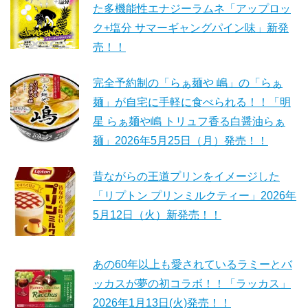
た多機能性エナジーラムネ「アップロッ
ク+塩分 サマーギャングパイン味」新発
売！！
完全予約制の「らぁ麺や 嶋」の「らぁ
麺」が自宅に手軽に食べられる！！「明
星 らぁ麺や嶋 トリュフ香る白醤油らぁ
麺」2026年5月25日（月）発売！！
昔ながらの王道プリンをイメージした
「リプトン プリンミルクティー」2026年
5月12日（火）新発売！！
あの60年以上も愛されているラミーとバ
ッカスが夢の初コラボ！！「ラッカス」
2026年1月13日(火)発売！！