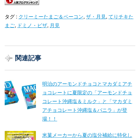
タグ :
クリーミーたまご＆ベーコン
,
ザ・月見
,
てりチキた
まご
,
ドミノ・ピザ
,
月見
関連記事
明治のアーモンドチョコとマカダミアチ
ョコレートに夏限定の「アーモンドチョ
コレート沖縄塩＆ミルク」と「マカダミ
アチョコレート沖縄塩＆バニラ」が登
場！！
米菓メーカーから夏の塩分補給に特化し