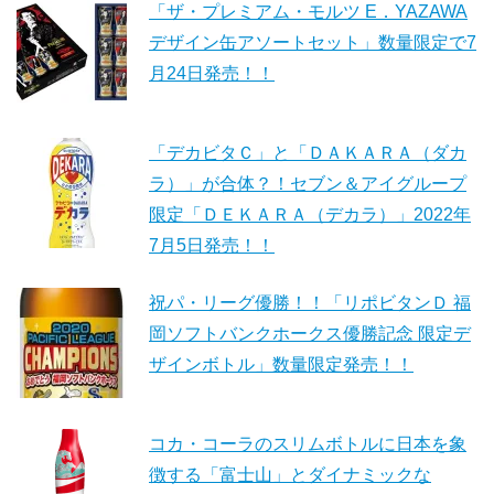
「ザ・プレミアム・モルツ E．YAZAWA
デザイン缶アソートセット」数量限定で7
月24日発売！！
「デカビタＣ」と「ＤＡＫＡＲＡ（ダカ
ラ）」が合体？！セブン＆アイグループ
限定「ＤＥＫＡＲＡ（デカラ）」2022年
7月5日発売！！
祝パ・リーグ優勝！！「リポビタンＤ 福
岡ソフトバンクホークス優勝記念 限定デ
ザインボトル」数量限定発売！！
コカ・コーラのスリムボトルに日本を象
徴する「富士山」とダイナミックな