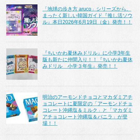
「地球の歩き方 aruco」シリーズから、
まったく新しい韓国ガイド『推し活ソウ
ル』本日2026年6月19日（金）発売！！
『ちいかわ夏休みドリル』に小学3年生
版も新たに仲間入り！！『ちいかわ夏休
みドリル 小学３年生』発売！！
明治のアーモンドチョコとマカダミアチ
ョコレートに夏限定の「アーモンドチョ
コレート沖縄塩＆ミルク」と「マカダミ
アチョコレート沖縄塩＆バニラ」が登
場！！