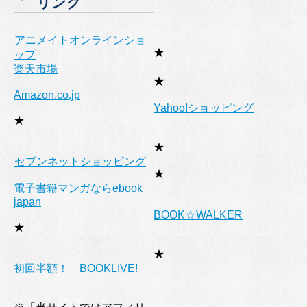
リンク
ー
アニメイトオンラインショ
★
ップ
楽天市場
★
Amazon.co.jp
Yahoo!ショッピング
★
★
セブンネットショッピング
★
電子書籍マンガならebook
japan
BOOK☆WALKER
★
★
初回半額！ BOOKLIVE!