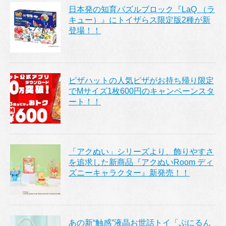
日本発の知育パズルブロック『LaQ （ラ
キュー）』にトイザらス限定版2種が新
登場！！
ピザハットの人気ピザがお持ち帰り限定
でMサイズ1枚600円のキャンペーンスタ
ート！！
「アクぬい」シリーズより、飾りやすさ
を追求した新商品『アクぬいRoom ディ
ズニーキャラクター』新発売！！
あの新“触感”液晶お世話トイ「ぷにるん