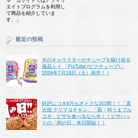
※「当サイトではアフィリ
エイトプログラムを利用し
て商品を紹介していま
す。」
最近の投稿
光のキャラクターがチューブを駆け巡る
液晶トイ 「PixTube (ピクチューブ)」
2026年7月18日（土）発売！！
好評につき6月もオトクな3日間！！「直
火焼 テリマヨチキン」「新・特うまプル
コギ」ピザを食べるなら今！！ピザハッ
トの「肉の日」本日開始！！