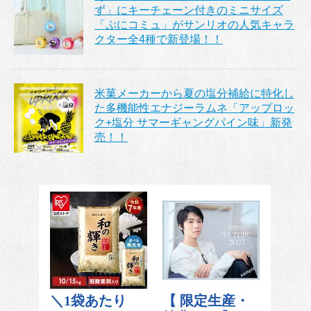
ず」にキーチェーン付きのミニサイズ
「ぷにコミュ」がサンリオの人気キャラ
クター全4種で新登場！！
米菓メーカーから夏の塩分補給に特化し
た多機能性エナジーラムネ「アップロッ
ク+塩分 サマーギャングパイン味」新発
売！！