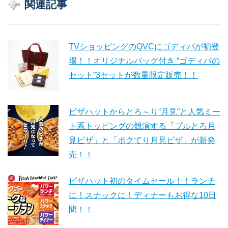
関連記事
TVショッピングのQVCにゴディバが初登
場！！オリジナルバッグ付き “ゴディバの
セット”3セットが数量限定販売！！
ピザハットからとろ～り“月見”と人気ミー
ト系トッピングの競演する「プルとろ月
見ピザ」と「ポクてり月見ピザ」が新発
売！！
ピザハット初のタイムセール！！ランチ
に！スナックに！ディナーもお得な10日
間！！