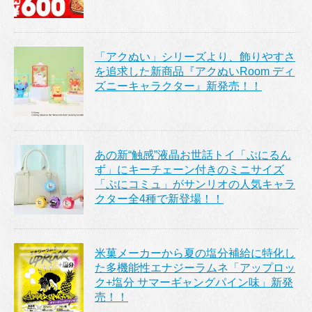
「アクぬい」シリーズより、飾りやすさ
を追求した新商品『アクぬいRoom ディ
ズニーキャラクター』新発売！！
あの新“触感”液晶お世話トイ「ぷにるん
ず」にキーチェーン付きのミニサイズ
「ぷにコミュ」がサンリオの人気キャラ
クター全4種で新登場！！
米菓メーカーから夏の塩分補給に特化し
た多機能性エナジーラムネ「アップロッ
ク+塩分 サマーギャングパイン味」新発
売！！