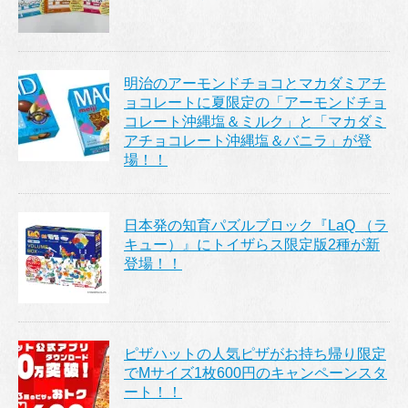
明治のアーモンドチョコとマカダミアチ
ョコレートに夏限定の「アーモンドチョ
コレート沖縄塩＆ミルク」と「マカダミ
アチョコレート沖縄塩＆バニラ」が登
場！！
日本発の知育パズルブロック『LaQ （ラ
キュー）』にトイザらス限定版2種が新
登場！！
ピザハットの人気ピザがお持ち帰り限定
でMサイズ1枚600円のキャンペーンスタ
ート！！