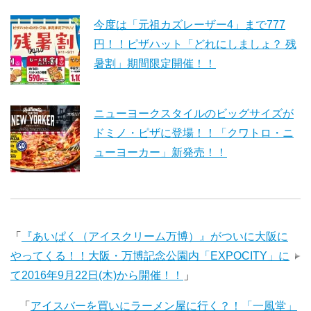
今度は「元祖カズレーザー4」まで777
円！！ピザハット「どれにしましょ？ 残
暑割」期間限定開催！！
ニューヨークスタイルのビッグサイズが
ドミノ・ピザに登場！！「クワトロ・ニ
ューヨーカー」新発売！！
「
『あいぱく（アイスクリーム万博）』がついに大阪に
やってくる！！大阪・万博記念公園内「EXPOCITY」に
て2016年9月22日(木)から開催！！
」
「
アイスバーを買いにラーメン屋に行く？！「一風堂」