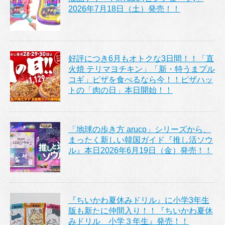
2026年7月18日（土）発売！！
好評につき6月もオトクな3日間！！「直
火焼 テリマヨチキン」「新・特うまプル
コギ」ピザを食べるなら今！！ピザハッ
トの「肉の日」本日開始！！
「地球の歩き方 aruco」シリーズから、
まったく新しい韓国ガイド『推し活ソウ
ル』本日2026年6月19日（金）発売！！
『ちいかわ夏休みドリル』に小学3年生
版も新たに仲間入り！！『ちいかわ夏休
みドリル 小学３年生』発売！！