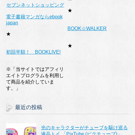
セブンネットショッピング
★
電子書籍マンガならebook
japan
BOOK☆WALKER
★
★
初回半額！ BOOKLIVE!
※「当サイトではアフィリ
エイトプログラムを利用し
て商品を紹介していま
す。」
最近の投稿
光のキャラクターがチューブを駆け巡る
液晶トイ 「PixTube (ピクチューブ)」