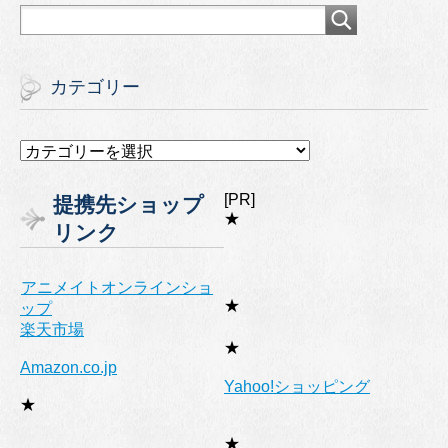
カテゴリー
カ
テ
ゴ
[PR]
提携先ショップ
リ
★
リンク
ー
アニメイトオンラインショ
★
ップ
楽天市場
★
Amazon.co.jp
Yahoo!ショッピング
★
★