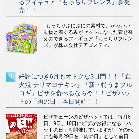
るフィギュア『もっちりフレンズ』新発
売！！
もっちりぷにぷにの素材で、かわいい
動物と着ぐるみがセットになった着せ替
えのできるフィギュア『もっちりフレン
ズ』が株式会社デアゴスティ...
好評につき6月もオトクな3日間！！「直
火焼 テリマヨチキン」「新・特うまプル
コギ」ピザを食べるなら今！！ピザハッ
トの「肉の日」本日開始！！
ピザチェーンのピザハットでは、毎月8
日、9日、10日にピザがお得になる「ハ
ットの日」を開催していますが、その他
にも毎月29日を「肉の日」として前日