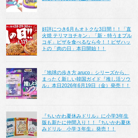
好評につき6月もオトクな3日間！！「直
火焼 テリマヨチキン」「新・特うまプル
コギ」ピザを食べるなら今！！ピザハッ
トの「肉の日」本日開始！！
「地球の歩き方 aruco」シリーズから、
まったく新しい韓国ガイド『推し活ソウ
ル』本日2026年6月19日（金）発売！！
『ちいかわ夏休みドリル』に小学3年生
版も新たに仲間入り！！『ちいかわ夏休
みドリル 小学３年生』発売！！