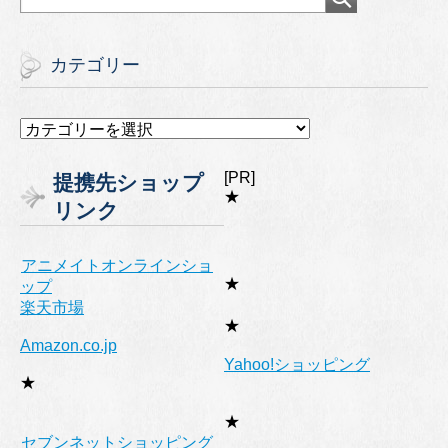
カテゴリー
カ
テ
ゴ
[PR]
提携先ショップ
リ
★
リンク
ー
アニメイトオンラインショ
★
ップ
楽天市場
★
Amazon.co.jp
Yahoo!ショッピング
★
★
セブンネットショッピング