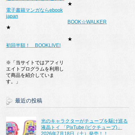
★
電子書籍マンガならebook
japan
BOOK☆WALKER
★
★
初回半額！ BOOKLIVE!
※「当サイトではアフィリ
エイトプログラムを利用し
て商品を紹介していま
す。」
最近の投稿
光のキャラクターがチューブを駆け巡る
液晶トイ 「PixTube (ピクチューブ)」
2026年7月18日（土）発売！！