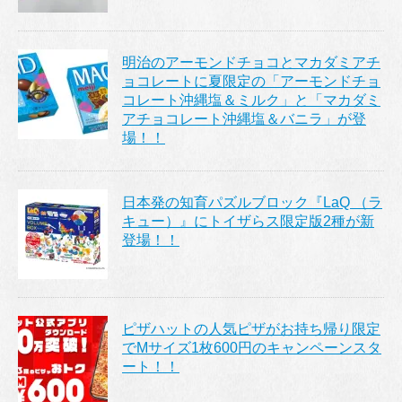
明治のアーモンドチョコとマカダミアチ
ョコレートに夏限定の「アーモンドチョ
コレート沖縄塩＆ミルク」と「マカダミ
アチョコレート沖縄塩＆バニラ」が登
場！！
日本発の知育パズルブロック『LaQ （ラ
キュー）』にトイザらス限定版2種が新
登場！！
ピザハットの人気ピザがお持ち帰り限定
でMサイズ1枚600円のキャンペーンスタ
ート！！