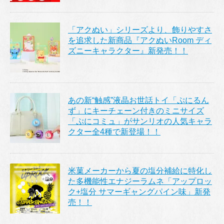
「アクぬい」シリーズより、飾りやすさ
を追求した新商品『アクぬいRoom ディ
ズニーキャラクター』新発売！！
あの新“触感”液晶お世話トイ「ぷにるん
ず」にキーチェーン付きのミニサイズ
「ぷにコミュ」がサンリオの人気キャラ
クター全4種で新登場！！
米菓メーカーから夏の塩分補給に特化し
た多機能性エナジーラムネ「アップロッ
ク+塩分 サマーギャングパイン味」新発
売！！