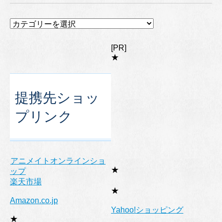
カ
テ
ゴ
[PR]
リ
★
ー
提携先ショッ
プリンク
アニメイトオンラインショ
★
ップ
楽天市場
★
Amazon.co.jp
Yahoo!ショッピング
★