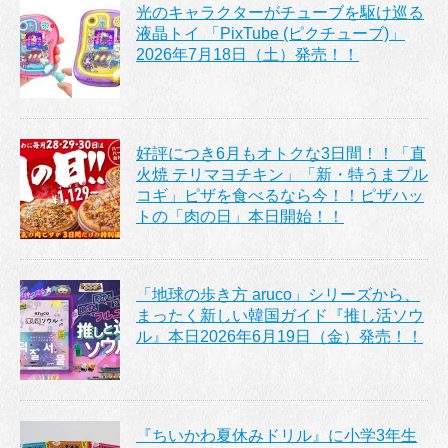
光のキャラクターがチューブを駆け巡る
液晶トイ 「PixTube (ピクチューブ)」
2026年7月18日（土）発売！！
好評につき6月もオトクな3日間！！「直
火焼 テリマヨチキン」「新・特うまプル
コギ」ピザを食べるなら今！！ピザハッ
トの「肉の日」本日開始！！
「地球の歩き方 aruco」シリーズから、
まったく新しい韓国ガイド『推し活ソウ
ル』本日2026年6月19日（金）発売！！
『ちいかわ夏休みドリル』に小学3年生