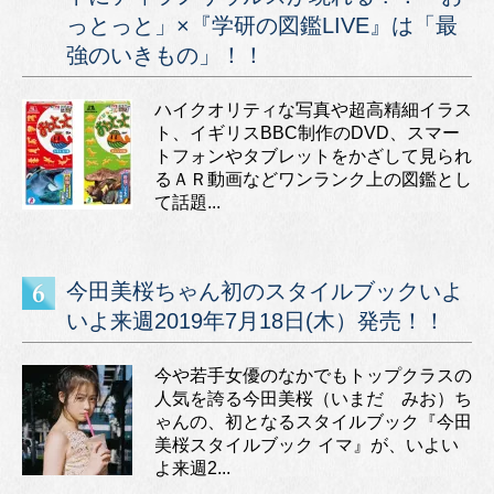
っとっと」×『学研の図鑑LIVE』は「最
強のいきもの」！！
ハイクオリティな写真や超高精細イラス
ト、イギリスBBC制作のDVD、スマー
トフォンやタブレットをかざして見られ
るＡＲ動画などワンランク上の図鑑とし
て話題...
今田美桜ちゃん初のスタイルブックいよ
いよ来週2019年7月18日(木）発売！！
今や若手女優のなかでもトップクラスの
人気を誇る今田美桜（いまだ みお）ち
ゃんの、初となるスタイルブック『今田
美桜スタイルブック イマ』が、いよい
よ来週2...