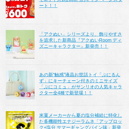
ート！！
「アクぬい」シリーズより、飾りやすさ
を追求した新商品『アクぬいRoom ディ
ズニーキャラクター』新発売！！
あの新“触感”液晶お世話トイ「ぷにるん
ず」にキーチェーン付きのミニサイズ
「ぷにコミュ」がサンリオの人気キャラ
クター全4種で新登場！！
米菓メーカーから夏の塩分補給に特化し
た多機能性エナジーラムネ「アップロッ
ク+塩分 サマーギャングパイン味」新発