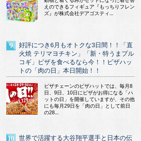
動物と着ぐるみがセットになった着せ替
えのできるフィギュア『もっちりフレン
ズ』が株式会社デアゴスティ...
好評につき6月もオトクな3日間！！「直
火焼 テリマヨチキン」「新・特うまプル
コギ」ピザを食べるなら今！！ピザハッ
トの「肉の日」本日開始！！
ピザチェーンのピザハットでは、毎月8
日、9日、10日にピザがお得になる「ハ
ットの日」を開催していますが、その他
にも毎月29日を「肉の日」として前日
の28...
世界で活躍する大谷翔平選手と日本の伝