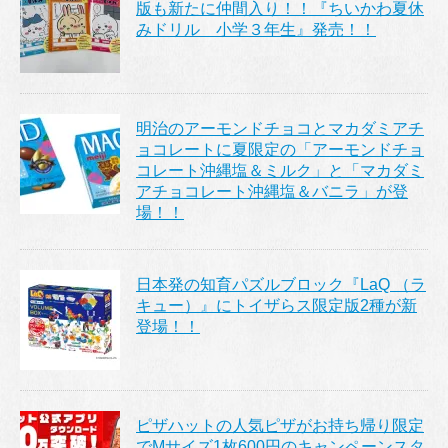
版も新たに仲間入り！！『ちいかわ夏休
みドリル 小学３年生』発売！！
明治のアーモンドチョコとマカダミアチ
ョコレートに夏限定の「アーモンドチョ
コレート沖縄塩＆ミルク」と「マカダミ
アチョコレート沖縄塩＆バニラ」が登
場！！
日本発の知育パズルブロック『LaQ （ラ
キュー）』にトイザらス限定版2種が新
登場！！
ピザハットの人気ピザがお持ち帰り限定
でMサイズ1枚600円のキャンペーンスタ