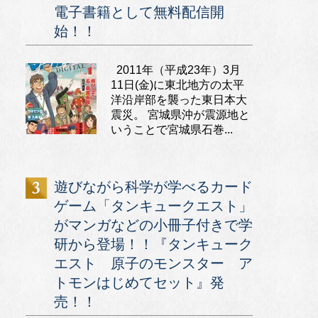
電子書籍として無料配信開
始！！
2011年（平成23年）3月
11日(金)に東北地方の太平
洋沿岸部を襲った東日本大
震災。 宮城県沖が震源地と
いうことで宮城県石巻...
遊びながら科学が学べるカード
ゲーム「タンキュークエスト」
がマンガなどの小冊子付きで学
研から登場！！『タンキューク
エスト 原子のモンスター ア
トモンはじめてセット』発
売！！