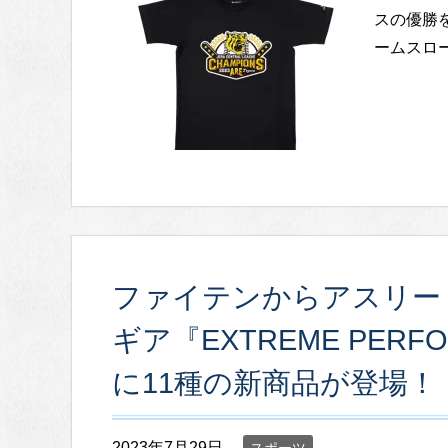
スの優勝を
ームスローガ
ファイテンからアスリー
ギア『EXTREME PERF
に11種の新商品が登場！
2023年7月29日
スポーツ