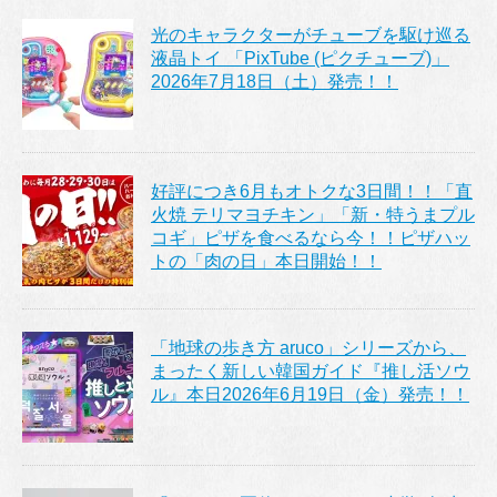
光のキャラクターがチューブを駆け巡る
液晶トイ 「PixTube (ピクチューブ)」
2026年7月18日（土）発売！！
好評につき6月もオトクな3日間！！「直
火焼 テリマヨチキン」「新・特うまプル
コギ」ピザを食べるなら今！！ピザハッ
トの「肉の日」本日開始！！
「地球の歩き方 aruco」シリーズから、
まったく新しい韓国ガイド『推し活ソウ
ル』本日2026年6月19日（金）発売！！