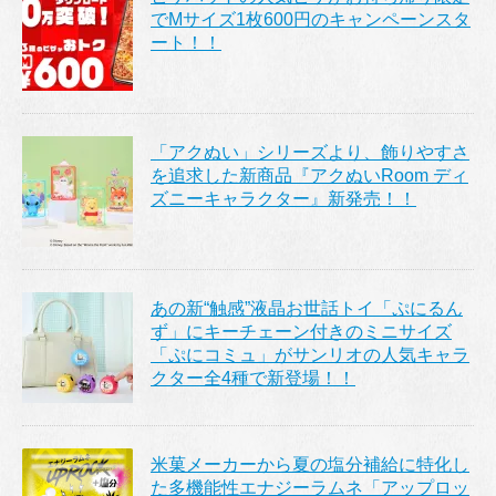
でMサイズ1枚600円のキャンペーンスタ
ート！！
「アクぬい」シリーズより、飾りやすさ
を追求した新商品『アクぬいRoom ディ
ズニーキャラクター』新発売！！
あの新“触感”液晶お世話トイ「ぷにるん
ず」にキーチェーン付きのミニサイズ
「ぷにコミュ」がサンリオの人気キャラ
クター全4種で新登場！！
米菓メーカーから夏の塩分補給に特化し
た多機能性エナジーラムネ「アップロッ