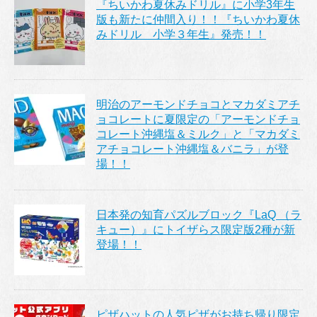
『ちいかわ夏休みドリル』に小学3年生
版も新たに仲間入り！！『ちいかわ夏休
みドリル 小学３年生』発売！！
明治のアーモンドチョコとマカダミアチ
ョコレートに夏限定の「アーモンドチョ
コレート沖縄塩＆ミルク」と「マカダミ
アチョコレート沖縄塩＆バニラ」が登
場！！
日本発の知育パズルブロック『LaQ （ラ
キュー）』にトイザらス限定版2種が新
登場！！
ピザハットの人気ピザがお持ち帰り限定