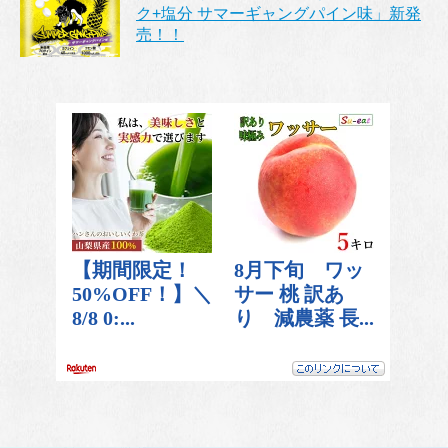
ク+塩分 サマーギャングパイン味」新発
売！！