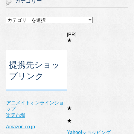
カテゴリー
カ
テ
ゴ
[PR]
リ
★
ー
提携先ショッ
プリンク
アニメイトオンラインショ
★
ップ
楽天市場
★
Amazon.co.jp
Yahoo!ショッピング