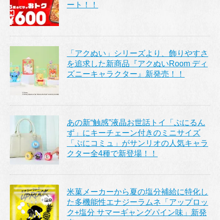
ート！！
「アクぬい」シリーズより、飾りやすさ
を追求した新商品『アクぬいRoom ディ
ズニーキャラクター』新発売！！
あの新“触感”液晶お世話トイ「ぷにるん
ず」にキーチェーン付きのミニサイズ
「ぷにコミュ」がサンリオの人気キャラ
クター全4種で新登場！！
米菓メーカーから夏の塩分補給に特化し
た多機能性エナジーラムネ「アップロッ
ク+塩分 サマーギャングパイン味」新発