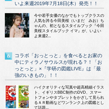
いよ来週2019年7月18日(木）発売！！
今や若手女優のなかでもトップクラスの
人気を誇る今田美桜（いまだ みお）ち
ゃんの、初となるスタイルブック『今田
美桜スタイルブック イマ』が、いよい
よ来週2...
コラボ「おっとっと」を食べるとお家の
中にティラノサウルスが現れる？！「お
っとっと」×『学研の図鑑LIVE』は「最
強のいきもの」！！
ハイクオリティな写真や超高精細イラス
ト、イギリスBBC制作のDVD、スマー
トフォンやタブレットをかざして見られ
るＡＲ動画などワンランク上の図鑑とし
て話題...