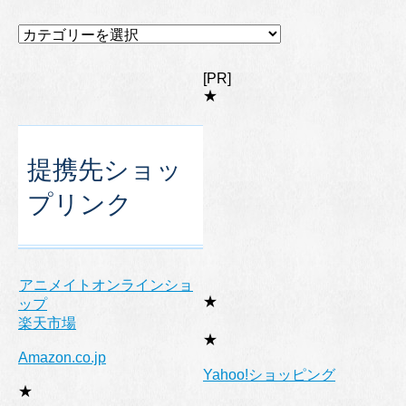
カ
テ
ゴ
[PR]
リ
★
ー
提携先ショッ
プリンク
アニメイトオンラインショ
★
ップ
楽天市場
★
Amazon.co.jp
Yahoo!ショッピング
★