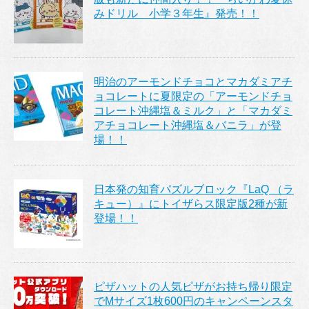
みドリル 小学３年生』発売！！
明治のアーモンドチョコとマカダミアチ
ョコレートに夏限定の「アーモンドチョ
コレート沖縄塩＆ミルク」と「マカダミ
アチョコレート沖縄塩＆バニラ」が登
場！！
日本発の知育パズルブロック『LaQ （ラ
キュー）』にトイザらス限定版2種が新
登場！！
ピザハットの人気ピザがお持ち帰り限定
でMサイズ1枚600円のキャンペーンスタ