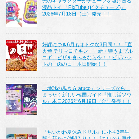
光のキャラクターがチューブを駆け巡る
液晶トイ 「PixTube (ピクチューブ)」
2026年7月18日（土）発売！！
好評につき6月もオトクな3日間！！「直
火焼 テリマヨチキン」「新・特うまプル
コギ」ピザを食べるなら今！！ピザハッ
トの「肉の日」本日開始！！
「地球の歩き方 aruco」シリーズから、
まったく新しい韓国ガイド『推し活ソウ
ル』本日2026年6月19日（金）発売！！
『ちいかわ夏休みドリル』に小学3年生
版も新たに仲間入り！！『ちいかわ夏休