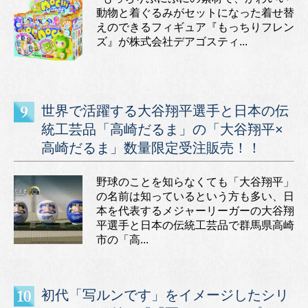
動物と着ぐるみがセットになった着せ替
えのできるフィギュア『もっちりフレン
ズ』が株式会社デアゴスティ...
世界で活躍する大谷翔平選手と日本の伝
統工芸品「高崎だるま」の「大谷翔平×
高崎だるま」数量限定受注販売！！
野球のことを知らなくても「大谷翔平」
の名前は知っているという方も多い、日
本を代表するメジャーリーガーの大谷翔
平選手と日本の伝統工芸品で群馬県高崎
市の「高...
初代「写ルンです」をイメージしたシリ