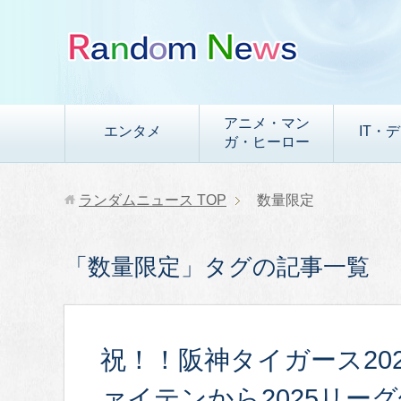
アニメ・マン
エンタメ
IT・
ガ・ヒーロー
ランダムニュース
TOP
数量限定
「数量限定」タグの記事一覧
祝！！阪神タイガース20
ァイテンから2025リー