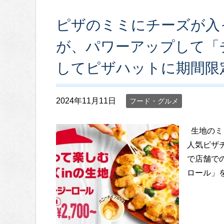
ピザのミミにチーズが入
が、パワーアップして「
してピザハットに期間限
2024年11月11日
フード・グルメ
生地のミ
人気ピザ
で店舗で
ロール」を