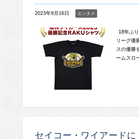
2023年9月16日
エンタメ
18年ぶり
リーグ優
スの優勝を
ームスローガ
セイコー・ワイアードに