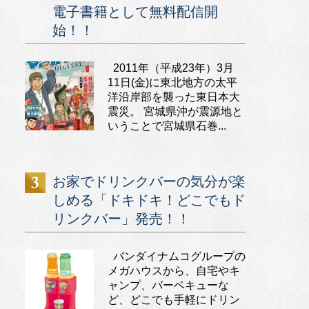
電子書籍として無料配信開
始！！
2011年（平成23年）3月
11日(金)に東北地方の太平
洋沿岸部を襲った東日本大
震災。 宮城県沖が震源地と
いうことで宮城県石巻...
お家でドリンクバーの気分が楽
しめる「ドキドキ！どこでもド
リンクバー」発売！！
バンダイナムコグループの
メガハウスから、自宅やキ
ャンプ、バーベキューな
ど、どこでも手軽にドリン