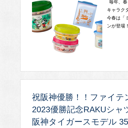
毎年、春
キャラク
今春は「
ンが登場！
祝阪神優勝！！ファイテ
2023優勝記念RAKUシ
阪神タイガースモデル 3