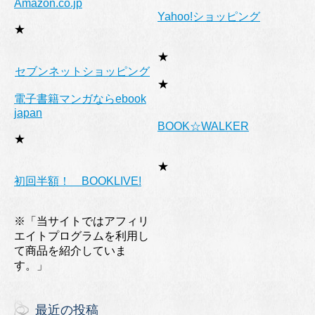
Amazon.co.jp
Yahoo!ショッピング
★
★
セブンネットショッピング
★
電子書籍マンガならebook
japan
BOOK☆WALKER
★
★
初回半額！ BOOKLIVE!
※「当サイトではアフィリ
エイトプログラムを利用し
て商品を紹介していま
す。」
最近の投稿