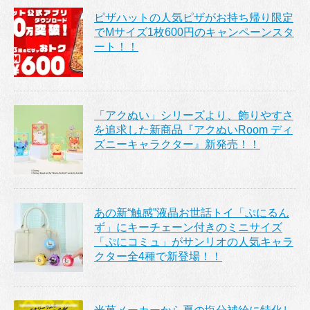
ピザハットの人気ピザがお持ち帰り限定
でMサイズ1枚600円のキャンペーンスタ
ート！！
「アクぬい」シリーズより、飾りやすさ
を追求した新商品『アクぬいRoom ディ
ズニーキャラクター』新発売！！
あの新“触感”液晶お世話トイ「ぷにるん
ず」にキーチェーン付きのミニサイズ
「ぷにコミュ」がサンリオの人気キャラ
クター全4種で新登場！！