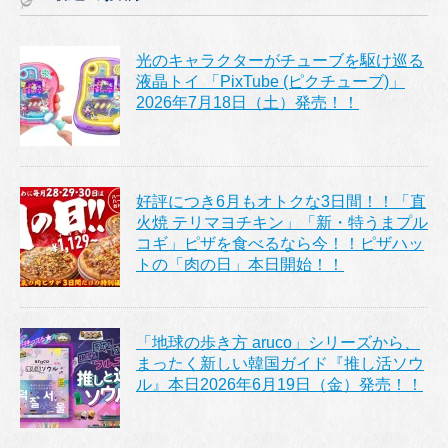
光のキャラクターがチューブを駆け巡る
液晶トイ 「PixTube (ピクチューブ)」
2026年7月18日（土）発売！！
好評につき6月もオトクな3日間！！「直
火焼 テリマヨチキン」「新・特うまプル
コギ」ピザを食べるなら今！！ピザハッ
トの「肉の日」本日開始！！
「地球の歩き方 aruco」シリーズから、
まったく新しい韓国ガイド『推し活ソウ
ル』本日2026年6月19日（金）発売！！