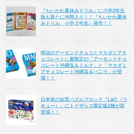
『ちいかわ夏休みドリル』に小学3年生
版も新たに仲間入り！！『ちいかわ夏休
みドリル 小学３年生』発売！！
明治のアーモンドチョコとマカダミアチ
ョコレートに夏限定の「アーモンドチョ
コレート沖縄塩＆ミルク」と「マカダミ
アチョコレート沖縄塩＆バニラ」が登
場！！
日本発の知育パズルブロック『LaQ （ラ
キュー）』にトイザらス限定版2種が新
登場！！