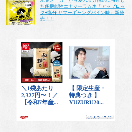
米菓メーカーから夏の塩分補給に特化し
た多機能性エナジーラムネ「アップロッ
ク+塩分 サマーギャングパイン味」新発
売！！