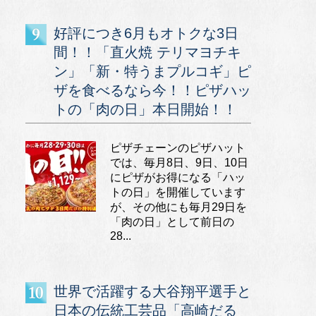
好評につき6月もオトクな3日
間！！「直火焼 テリマヨチキ
ン」「新・特うまプルコギ」ピ
ザを食べるなら今！！ピザハッ
トの「肉の日」本日開始！！
ピザチェーンのピザハット
では、毎月8日、9日、10日
にピザがお得になる「ハッ
トの日」を開催しています
が、その他にも毎月29日を
「肉の日」として前日の
28...
世界で活躍する大谷翔平選手と
日本の伝統工芸品「高崎だる