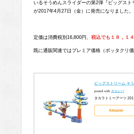
いるそうめんスライダーの第2弾『ビッグスト
が2017年4月27日（金）に発売になりました
定価は消費税別16,800円、
税込でも１８，１
既に通販関連ではプレミア価格（ボッタクリ価
ビッグストリーム そ
posted with
カエレバ
タカラトミーアーツ 2017-
Amazon