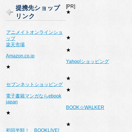
ゴ
[PR]
提携先ショップ
リ
★
リンク
ー
アニメイトオンラインショ
★
ップ
楽天市場
★
Amazon.co.jp
Yahoo!ショッピング
★
★
セブンネットショッピング
★
電子書籍マンガならebook
japan
BOOK☆WALKER
★
★
初回半額！ BOOKLIVE!