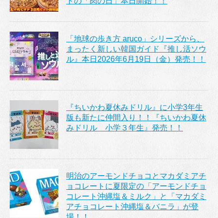
トの「肉の日」本日開始！！
「地球の歩き方 aruco」シリーズから、
まったく新しい韓国ガイド『推し活ソウ
ル』本日2026年6月19日（金）発売！！
『ちいかわ夏休みドリル』に小学3年生
版も新たに仲間入り！！『ちいかわ夏休
みドリル 小学３年生』発売！！
明治のアーモンドチョコとマカダミアチ
ョコレートに夏限定の「アーモンドチョ
コレート沖縄塩＆ミルク」と「マカダミ
アチョコレート沖縄塩＆バニラ」が登
場！！