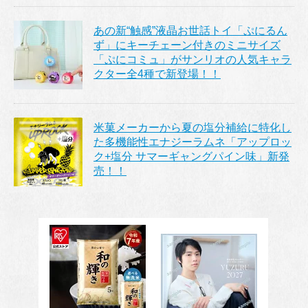
あの新“触感”液晶お世話トイ「ぷにるん
ず」にキーチェーン付きのミニサイズ
「ぷにコミュ」がサンリオの人気キャラ
クター全4種で新登場！！
米菓メーカーから夏の塩分補給に特化し
た多機能性エナジーラムネ「アップロッ
ク+塩分 サマーギャングパイン味」新発
売！！