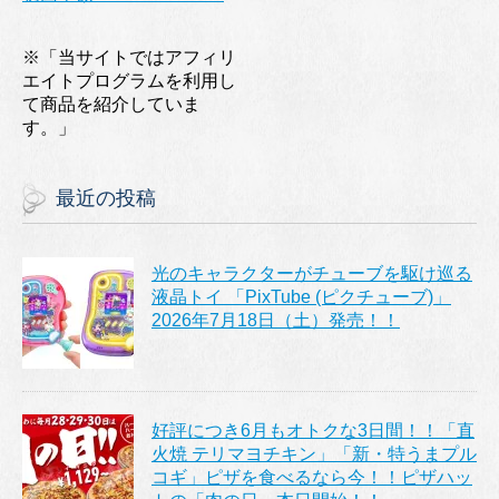
※「当サイトではアフィリ
エイトプログラムを利用し
て商品を紹介していま
す。」
最近の投稿
光のキャラクターがチューブを駆け巡る
液晶トイ 「PixTube (ピクチューブ)」
2026年7月18日（土）発売！！
好評につき6月もオトクな3日間！！「直
火焼 テリマヨチキン」「新・特うまプル
コギ」ピザを食べるなら今！！ピザハッ