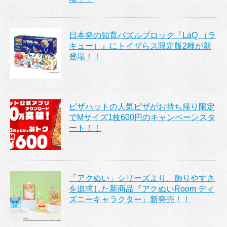
日本発の知育パズルブロック『LaQ （ラ
キュー）』にトイザらス限定版2種が新
登場！！
ピザハットの人気ピザがお持ち帰り限定
でMサイズ1枚600円のキャンペーンスタ
ート！！
「アクぬい」シリーズより、飾りやすさ
を追求した新商品『アクぬいRoom ディ
ズニーキャラクター』新発売！！