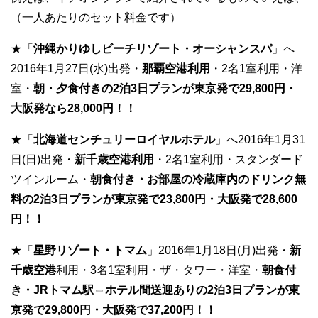
（一人あたりのセット料金です）
★「
沖縄かりゆしビーチリゾート・オーシャンスパ
」へ
2016年1月27日(水)出発・
那覇空港利用
・2名1室利用・洋
室・
朝・夕食付きの2泊3日プランが東京発で29,800円・
大阪発なら28,000円！！
★「
北海道センチュリーロイヤルホテル
」へ
2016年1月31
日(日)出発・
新千歳空港利用
・2名1室利用・スタンダード
ツインルーム・
朝食付き・お部屋の冷蔵庫内のドリンク無
料の2泊3日プランが東京発で23,800円・大阪発で28,600
円！！
★「
星野リゾート・トマム
」
2016年1月18日(月)出発・
新
千歳空港
利用・3名1室利用・ザ・タワー・洋室・
朝食付
き・JRトマム駅⇔ホテル間送迎ありの2泊3日プランが東
京発で29,800円・大阪発で37,200円！！