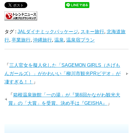
タグ :
JALダイナミックパッケージ
,
スキー旅行
,
北海道旅
行
,
卒業旅行
,
沖縄旅行
,
温泉
,
温泉宿プラン
「
三人官女を擬人化した「SAGEMON GIRLS（さげも
んガールズ）」がかわいい「柳川市観光PRビデオ」が
凄すぎる！！
」
「
箱根温泉旅館「一の湯」が『第6回かながわ観光大
賞』の「大賞」を受賞。決め手は『GEISHA』
」