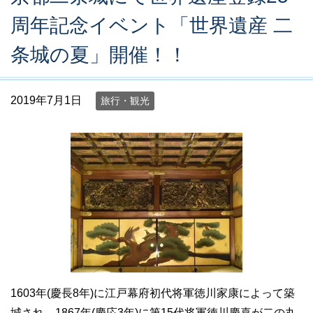
周年記念イベント「世界遺産 二
条城の夏」開催！！
2019年7月1日
旅行・観光
1603年(慶長8年)に江戸幕府初代将軍徳川家康によって築
城され、1867年(慶応3年)に第15代将軍徳川慶喜が二の丸