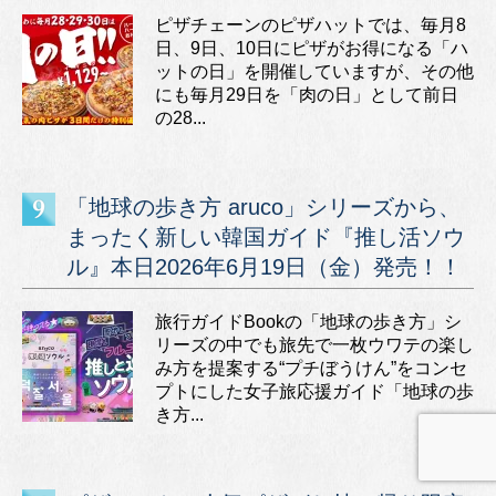
ピザチェーンのピザハットでは、毎月8
日、9日、10日にピザがお得になる「ハ
ットの日」を開催していますが、その他
にも毎月29日を「肉の日」として前日
の28...
「地球の歩き方 aruco」シリーズから、
まったく新しい韓国ガイド『推し活ソウ
ル』本日2026年6月19日（金）発売！！
旅行ガイドBookの「地球の歩き方」シ
リーズの中でも旅先で一枚ウワテの楽し
み方を提案する“プチぼうけん”をコンセ
プトにした女子旅応援ガイド「地球の歩
き方...