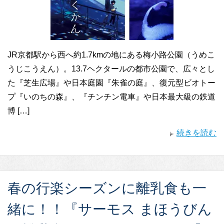
JR京都駅から西へ約1.7kmの地にある梅小路公園（うめこ
うじこうえん）。13.7ヘクタールの都市公園で、広々とし
た『芝生広場』や日本庭園『朱雀の庭』、復元型ビオトー
プ『いのちの森』、『チンチン電車』や日本最大級の鉄道
博 […]
続きを読む
春の行楽シーズンに離乳食も一
緒に！！『サーモス まほうびん