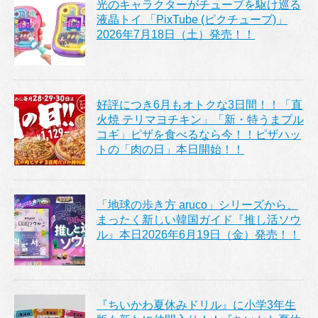
光のキャラクターがチューブを駆け巡る
液晶トイ 「PixTube (ピクチューブ)」
2026年7月18日（土）発売！！
好評につき6月もオトクな3日間！！「直
火焼 テリマヨチキン」「新・特うまプル
コギ」ピザを食べるなら今！！ピザハッ
トの「肉の日」本日開始！！
「地球の歩き方 aruco」シリーズから、
まったく新しい韓国ガイド『推し活ソウ
ル』本日2026年6月19日（金）発売！！
『ちいかわ夏休みドリル』に小学3年生