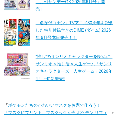
「月刊サンデーGX 2026年6月号」発
売！！
「名探偵コナン」TVアニメ30周年を記念
した特別付録付きのDIME (ダイム) 2026
年 6月号本日発売！！
“推し”のサンリオキャラクターをNo.1に!!
サンリオ × 推し活 × 人生ゲーム「サンリ
オキャラクターズ 人生ゲーム」2026年
4月下旬新発売!!
「
ポケモンたちのかわいいマスクをお家で作ろう！！
『マスクにプリント！マスクック別売 ポケモン リフィ