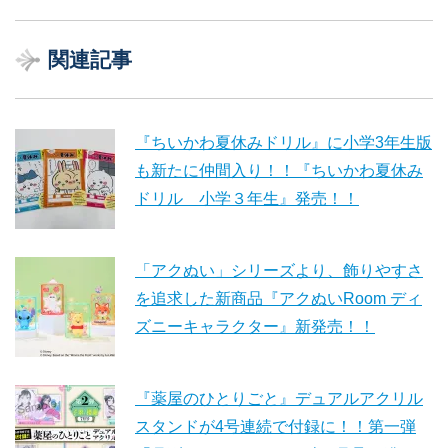
関連記事
『ちいかわ夏休みドリル』に小学3年生版
も新たに仲間入り！！『ちいかわ夏休み
ドリル 小学３年生』発売！！
「アクぬい」シリーズより、飾りやすさ
を追求した新商品『アクぬいRoom ディ
ズニーキャラクター』新発売！！
『薬屋のひとりごと』デュアルアクリル
スタンドが4号連続で付録に！！第一弾