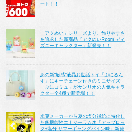
ート！！
「アクぬい」シリーズより、飾りやすさ
を追求した新商品『アクぬいRoom ディ
ズニーキャラクター』新発売！！
あの新“触感”液晶お世話トイ「ぷにるん
ず」にキーチェーン付きのミニサイズ
「ぷにコミュ」がサンリオの人気キャラ
クター全4種で新登場！！
米菓メーカーから夏の塩分補給に特化し
た多機能性エナジーラムネ「アップロッ
ク+塩分 サマーギャングパイン味」新発