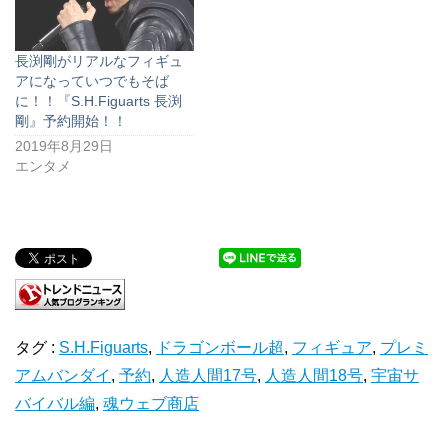
長渕剛がリアルなフィギュ
アになっていつでもそば
に！！『S.H.Figuarts 長渕
剛』予約開始！！
2019年8月29日
エンタメ
タグ :
S.H.Figuarts
,
ドラゴンボール超
,
フィギュア
,
プレミ
アムバンダイ
,
予約
,
人造人間17号
,
人造人間18号
,
宇宙サ
バイバル編
,
魂ウェブ商店