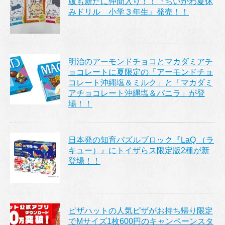
版も新たに仲間入り！！『ちいかわ夏休
みドリル 小学３年生』発売！！
明治のアーモンドチョコとマカダミアチ
ョコレートに夏限定の「アーモンドチョ
コレート沖縄塩＆ミルク」と「マカダミ
アチョコレート沖縄塩＆バニラ」が登
場！！
日本発の知育パズルブロック『LaQ （ラ
キュー）』にトイザらス限定版2種が新
登場！！
ピザハットの人気ピザがお持ち帰り限定
でMサイズ1枚600円のキャンペーンスタ