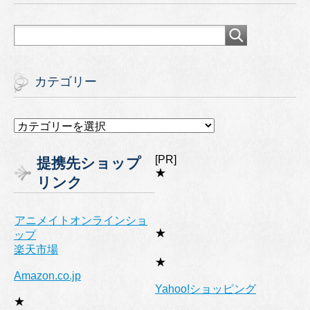
カテゴリー
カ
テ
ゴ
[PR]
提携先ショップ
リ
★
リンク
ー
アニメイトオンラインショ
★
ップ
楽天市場
★
Amazon.co.jp
Yahoo!ショッピング
★