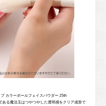
いタップ カラーボールフェイスパウダー 25th
ップ”の特徴である魔法玉はつやつやした透明感をクリア成形で