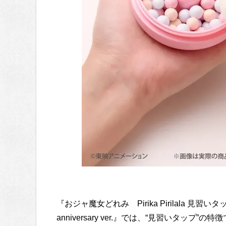
『おジャ魔女どれみ Pirika Pirilala 見習
anniversary ver.』では、“見習いタ