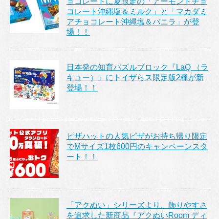
ョコレートに夏限定の「アーモンドチョ
コレート沖縄塩＆ミルク」と「マカダミ
アチョコレート沖縄塩＆バニラ」が登
場！！
日本発の知育パズルブロック『LaQ （ラ
キュー）』にトイザらス限定版2種が新
登場！！
ピザハットの人気ピザがお持ち帰り限定
でMサイズ1枚600円のキャンペーンスタ
ート！！
「アクぬい」シリーズより、飾りやすさ
を追求した新商品『アクぬいRoom ディ