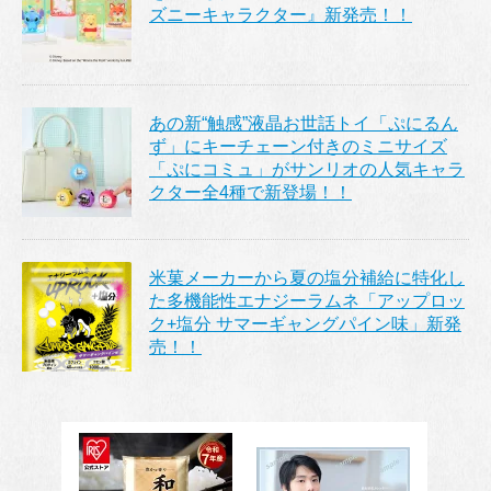
ズニーキャラクター』新発売！！
あの新“触感”液晶お世話トイ「ぷにるん
ず」にキーチェーン付きのミニサイズ
「ぷにコミュ」がサンリオの人気キャラ
クター全4種で新登場！！
米菓メーカーから夏の塩分補給に特化し
た多機能性エナジーラムネ「アップロッ
ク+塩分 サマーギャングパイン味」新発
売！！