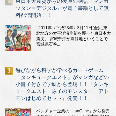
東日本大震災からの復興の物語『マンガ
ッタン＝デジタル』が電子書籍として無
料配信開始！！
2011年（平成23年）3月11日(金)に東
北地方の太平洋沿岸部を襲った東日本大
震災。 宮城県沖が震源地ということで
宮城県石巻...
遊びながら科学が学べるカードゲーム
「タンキュークエスト」がマンガなどの
小冊子付きで学研から登場！！『タンキ
ュークエスト 原子のモンスター アト
モンはじめてセット』発売！！
ベンチャー企業の「tanQ.inc」から発売