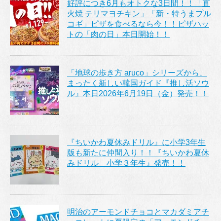
好評につき6月もオトクな3日間！！「直
火焼 テリマヨチキン」「新・特うまプル
コギ」ピザを食べるなら今！！ピザハッ
トの「肉の日」本日開始！！
「地球の歩き方 aruco」シリーズから、
まったく新しい韓国ガイド『推し活ソウ
ル』本日2026年6月19日（金）発売！！
『ちいかわ夏休みドリル』に小学3年生
版も新たに仲間入り！！『ちいかわ夏休
みドリル 小学３年生』発売！！
明治のアーモンドチョコとマカダミアチ