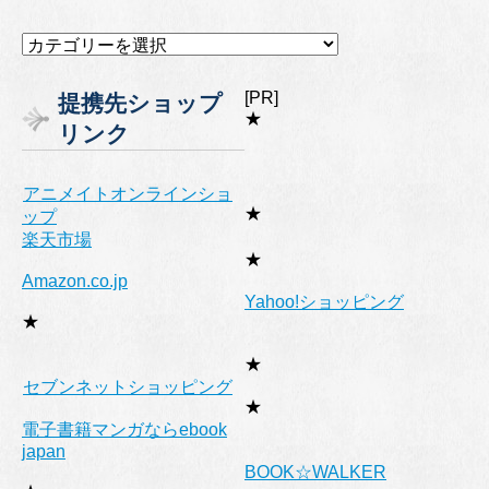
カ
テ
ゴ
[PR]
提携先ショップ
リ
★
リンク
ー
アニメイトオンラインショ
★
ップ
楽天市場
★
Amazon.co.jp
Yahoo!ショッピング
★
★
セブンネットショッピング
★
電子書籍マンガならebook
japan
BOOK☆WALKER