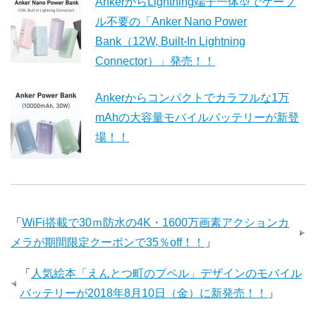
AnkerからLightning端子一体型でケーブ
ル不要の「Anker Nano Power
Bank（12W, Built-In Lightning
Connector）」発売！！
Ankerからコンパクトでカラフルな1万
mAhの大容量モバイルバッテリーが新登
場！！
「
WiFi搭載で30ｍ防水の4K・1600万画素アクションカ
メラが期間限定クーポンで35％off！！
」
「
人気絵本「えんとつ町のプペル」デザインのモバイル
バッテリーが2018年8月10日（金）に新発売！！
」