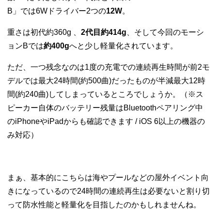
B」では6Wドライバー2つの
12W
。
重さは初代約360g 、
2代目約414g
、そして今回のモーシ
ョンBでは
約400g
へと少し軽量化されています。
ただ、一つ残念なのは1度の充電での連続再生時間が前2モ
デルでは最大24時間(約500曲)だったものが半減最大12時
間(約240曲)してしまっているところでしょうか。（※ス
ピーカー自体のバッテリー残量はBluetoothペアリング中
のiPhoneやiPadからも確認できます / iOS 6以上の機器の
み対応）
まぁ、基本的にこちらは海やプールなどの屋外イベント向
きになっているので24時間の連続再生は必要ないと割り切
って防水性能と軽量化を目指したのかもしれませんね。