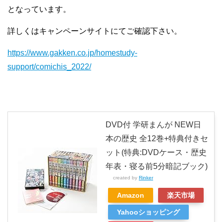
となっています。
詳しくはキャンペーンサイトにてご確認下さい。
https://www.gakken.co.jp/homestudy-
support/comichis_2022/
DVD付 学研まんが NEW日
本の歴史 全12巻+特典付きセ
ット(特典:DVDケース・歴史
年表・寝る前5分暗記ブック)
created by
Rinker
Amazon
楽天市場
Yahooショッピング