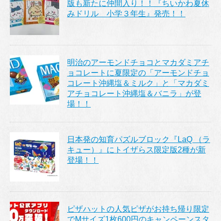
版も新たに仲間入り！！『ちいかわ夏休
みドリル 小学３年生』発売！！
明治のアーモンドチョコとマカダミアチ
ョコレートに夏限定の「アーモンドチョ
コレート沖縄塩＆ミルク」と「マカダミ
アチョコレート沖縄塩＆バニラ」が登
場！！
日本発の知育パズルブロック『LaQ （ラ
キュー）』にトイザらス限定版2種が新
登場！！
ピザハットの人気ピザがお持ち帰り限定
でMサイズ1枚600円のキャンペーンスタ