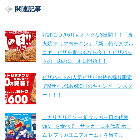
関連記事
好評につき6月もオトクな3日間！！「直
火焼 テリマヨチキン」「新・特うまプル
コギ」ピザを食べるなら今！！ピザハッ
トの「肉の日」本日開始！！
ピザハットの人気ピザがお持ち帰り限定
でMサイズ1枚600円のキャンペーンスタ
ート！！
「ガリガリ君ソーダ サッカー日本代表
ver.」を食べて「サッカー日本代表 ホー
ム レプリカユニフォーム」を当てよ