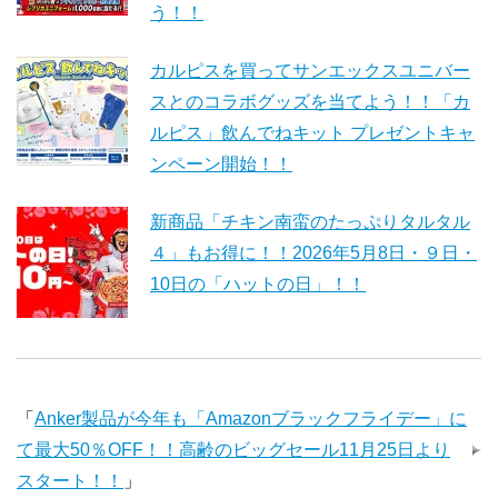
う！！
カルピスを買ってサンエックスユニバー
スとのコラボグッズを当てよう！！「カ
ルピス」飲んでねキット プレゼントキャ
ンペーン開始！！
新商品「チキン南蛮のたっぷりタルタル
４」もお得に！！2026年5月8日・９日・
10日の「ハットの日」！！
「
Anker製品が今年も「Amazonブラックフライデー」に
て最大50％OFF！！高齢のビッグセール11月25日より
スタート！！
」