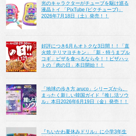
光のキャラクターがチューブを駆け巡る
液晶トイ 「PixTube (ピクチューブ)」
2026年7月18日（土）発売！！
好評につき6月もオトクな3日間！！「直
火焼 テリマヨチキン」「新・特うまプル
コギ」ピザを食べるなら今！！ピザハッ
トの「肉の日」本日開始！！
「地球の歩き方 aruco」シリーズから、
まったく新しい韓国ガイド『推し活ソウ
ル』本日2026年6月19日（金）発売！！
『ちいかわ夏休みドリル』に小学3年生