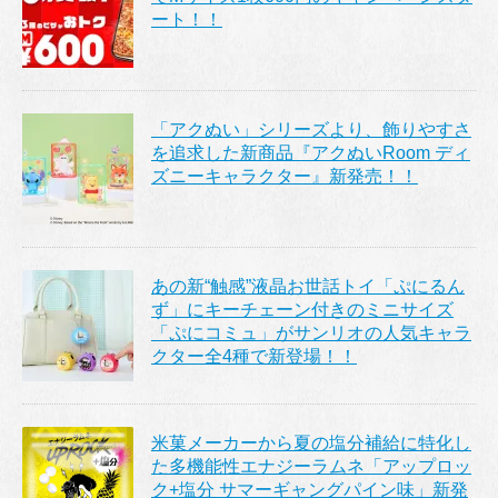
ート！！
「アクぬい」シリーズより、飾りやすさ
を追求した新商品『アクぬいRoom ディ
ズニーキャラクター』新発売！！
あの新“触感”液晶お世話トイ「ぷにるん
ず」にキーチェーン付きのミニサイズ
「ぷにコミュ」がサンリオの人気キャラ
クター全4種で新登場！！
米菓メーカーから夏の塩分補給に特化し
た多機能性エナジーラムネ「アップロッ
ク+塩分 サマーギャングパイン味」新発