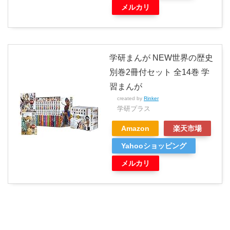
メルカリ
学研まんが NEW世界の歴史
別巻2冊付セット 全14巻 学
習まんが
created by
Rinker
学研プラス
Amazon
楽天市場
Yahooショッピング
メルカリ