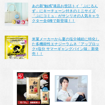
あの新“触感”液晶お世話トイ「ぷにるん
ず」にキーチェーン付きのミニサイズ
「ぷにコミュ」がサンリオの人気キャラ
クター全4種で新登場！！
米菓メーカーから夏の塩分補給に特化し
た多機能性エナジーラムネ「アップロッ
ク+塩分 サマーギャングパイン味」新発
売！！