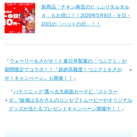
新商品「チキン南蛮のたっぷりタルタル
４」もお得に！！2026年5月8日・９日・
10日の「ハットの日」！！
「
ウォーリーをさがせ！と春日井製菓の「つぶグミ」が
期間限定でコラボ！！『超絶高難度！つぶグミをさが
せ！キャンペーン』も開催！！
」
「
パナソニック“選べる大画面カーナビ「ストラー
ダ」”綾瀬はるかさんのコンセプトムービーやオリジナル
グッズが当たるプレゼントキャンペーン開催中！！
」