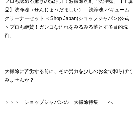
プロも認める驚きの洗浄力！お掃除洗剤「洗浄魂」【正規
品】洗浄魂（せんじょうだましい） – 洗浄魂 バキューム
クリーナーセット ＜Shop Japan(ショップジャパン)公式
＞プロも絶賛！ガンコな汚れをみるみる落とす多目的洗
剤。
大掃除に苦労する前に、その労力を少しのお金で和らげて
みませんか？
＞＞＞ ショップジャパンの 大掃除特集 へ