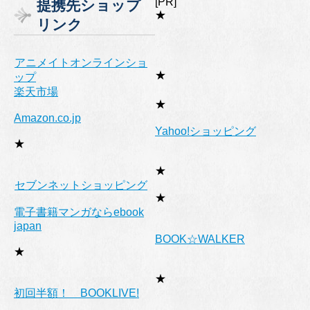
[PR]
提携先ショップ
リ
★
リンク
ー
アニメイトオンラインショ
★
ップ
楽天市場
★
Amazon.co.jp
Yahoo!ショッピング
★
★
セブンネットショッピング
★
電子書籍マンガならebook
japan
BOOK☆WALKER
★
★
初回半額！ BOOKLIVE!