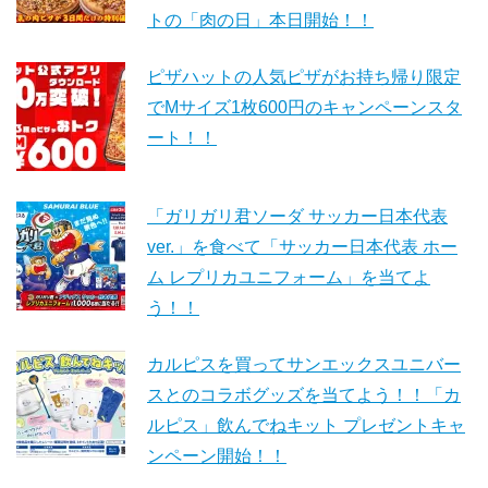
トの「肉の日」本日開始！！
ピザハットの人気ピザがお持ち帰り限定
でMサイズ1枚600円のキャンペーンスタ
ート！！
「ガリガリ君ソーダ サッカー日本代表
ver.」を食べて「サッカー日本代表 ホー
ム レプリカユニフォーム」を当てよ
う！！
カルピスを買ってサンエックスユニバー
スとのコラボグッズを当てよう！！「カ
ルピス」飲んでねキット プレゼントキャ
ンペーン開始！！