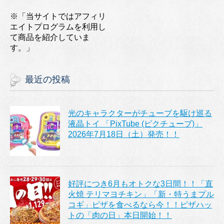
※「当サイトではアフィリ
エイトプログラムを利用し
て商品を紹介していま
す。」
最近の投稿
光のキャラクターがチューブを駆け巡る
液晶トイ 「PixTube (ピクチューブ)」
2026年7月18日（土）発売！！
好評につき6月もオトクな3日間！！「直
火焼 テリマヨチキン」「新・特うまプル
コギ」ピザを食べるなら今！！ピザハッ
トの「肉の日」本日開始！！