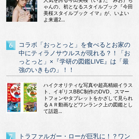
人気を誇る今田美桜（いまだ みお）ち
ゃんの、初となるスタイルブック『今田
美桜スタイルブック イマ』が、いよい
よ来週2...
コラボ「おっとっと」を食べるとお家の
中にティラノサウルスが現れる？！「お
っとっと」×『学研の図鑑LIVE』は「最
強のいきもの」！！
ハイクオリティな写真や超高精細イラス
ト、イギリスBBC制作のDVD、スマー
トフォンやタブレットをかざして見られ
るＡＲ動画などワンランク上の図鑑とし
て話題...
トラファルガー・ローが巨乳に！？ワン