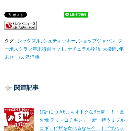
タグ :
シャダズル
,
シュティッキー
,
ショップジャパン
,
タ
ーボスクラブ年末特別セット
,
ナチュラル物語
,
大掃除
,
年
末セール
,
洗浄魂
関連記事
好評につき6月もオトクな3日間！！「直
火焼 テリマヨチキン」「新・特うまプル
コギ」ピザを食べるなら今！！ピザハッ