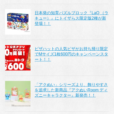
日本発の知育パズルブロック『LaQ （ラ
キュー）』にトイザらス限定版2種が新
登場！！
ピザハットの人気ピザがお持ち帰り限定
でMサイズ1枚600円のキャンペーンスタ
ート！！
「アクぬい」シリーズより、飾りやすさ
を追求した新商品『アクぬいRoom ディ
ズニーキャラクター』新発売！！