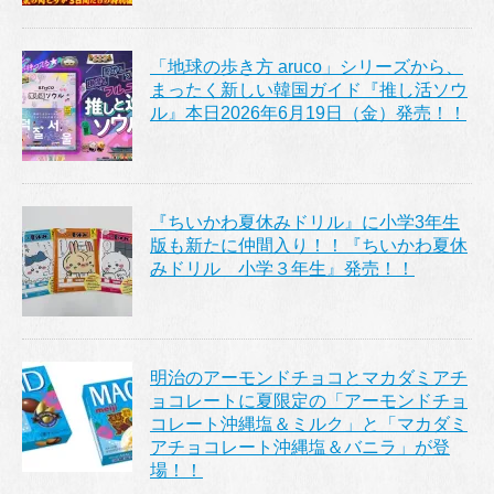
「地球の歩き方 aruco」シリーズから、
まったく新しい韓国ガイド『推し活ソウ
ル』本日2026年6月19日（金）発売！！
『ちいかわ夏休みドリル』に小学3年生
版も新たに仲間入り！！『ちいかわ夏休
みドリル 小学３年生』発売！！
明治のアーモンドチョコとマカダミアチ
ョコレートに夏限定の「アーモンドチョ
コレート沖縄塩＆ミルク」と「マカダミ
アチョコレート沖縄塩＆バニラ」が登
場！！