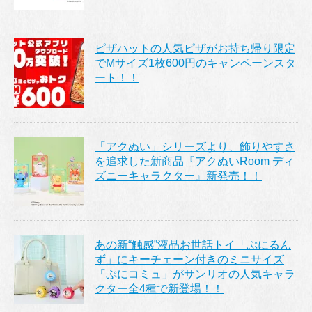
ピザハットの人気ピザがお持ち帰り限定
でMサイズ1枚600円のキャンペーンスタ
ート！！
「アクぬい」シリーズより、飾りやすさ
を追求した新商品『アクぬいRoom ディ
ズニーキャラクター』新発売！！
あの新“触感”液晶お世話トイ「ぷにるん
ず」にキーチェーン付きのミニサイズ
「ぷにコミュ」がサンリオの人気キャラ
クター全4種で新登場！！