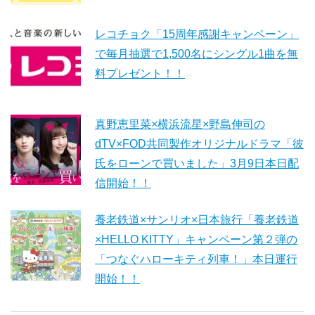
レコチョク「15周年感謝キャンペーン」
で毎月抽選で1,500名にシングル1曲を無
料プレゼント！！
真野恵里菜×横浜流星×野島伸司の
dTV×FOD共同製作オリジナルドラマ「彼
氏をローンで買いました」3月9日本日配
信開始！！
養老鉄道×サンリオ×日本旅行「養老鉄道
×HELLO KITTY」キャンペーン第２弾の
「つなぐハローキティ列車！」本日運行
開始！！