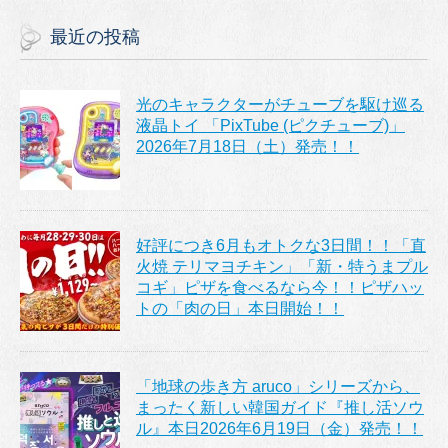
最近の投稿
光のキャラクターがチューブを駆け巡る
液晶トイ 「PixTube (ピクチューブ)」
2026年7月18日（土）発売！！
好評につき6月もオトクな3日間！！「直
火焼 テリマヨチキン」「新・特うまプル
コギ」ピザを食べるなら今！！ピザハッ
トの「肉の日」本日開始！！
「地球の歩き方 aruco」シリーズから、
まったく新しい韓国ガイド『推し活ソウ
ル』本日2026年6月19日（金）発売！！