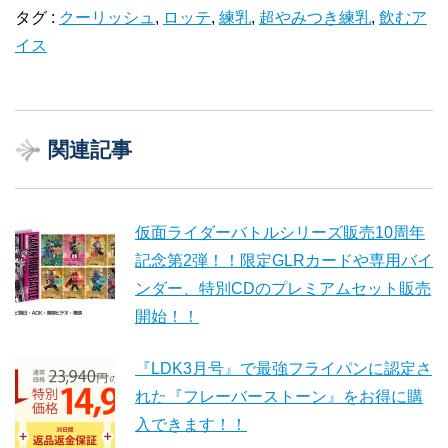
タグ :
クーリッシュ
,
ロッテ
,
練乳
,
超やみつき練乳
,
飲むア
イス
関連記事
仮面ライダーバトルシリーズ販売10周年
記念第2弾！！限定GLRカードや専用バイ
ンダー、特別CDのプレミアムセット販売
開始！！
『LDK3月号』で最強フライパンに認定さ
れた『フレーバーストーン』をお得に購
入できます！！