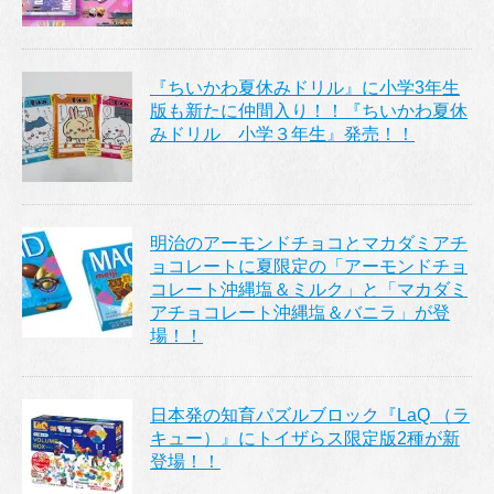
『ちいかわ夏休みドリル』に小学3年生
版も新たに仲間入り！！『ちいかわ夏休
みドリル 小学３年生』発売！！
明治のアーモンドチョコとマカダミアチ
ョコレートに夏限定の「アーモンドチョ
コレート沖縄塩＆ミルク」と「マカダミ
アチョコレート沖縄塩＆バニラ」が登
場！！
日本発の知育パズルブロック『LaQ （ラ
キュー）』にトイザらス限定版2種が新
登場！！