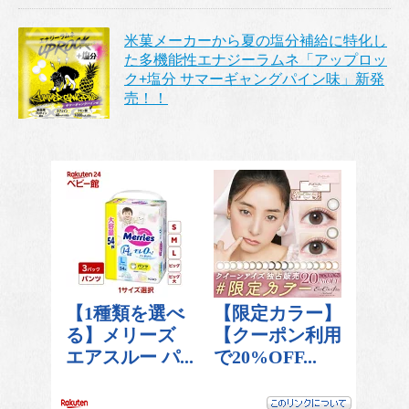
米菓メーカーから夏の塩分補給に特化し
た多機能性エナジーラムネ「アップロッ
ク+塩分 サマーギャングパイン味」新発
売！！