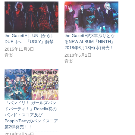
the GazettE [- UN -]から[-
the GazettE約3年ぶりとな
DUE -]へ…『UGLY』解禁
るNEW ALBUM『NINTH』
2018年6月13日(水)発売！！
2015年11月3日
音楽
2018年5月2日
音楽
『バンドリ！ ガールズバン
ドパーティ！』Roselia初の
バンド・スコア及び
Poppin’Partyのバンドスコア
第2弾発売！！
2018年3月25日