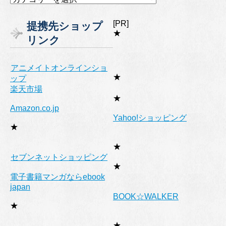
テ
ゴ
[PR]
提携先ショップ
リ
★
リンク
ー
アニメイトオンラインショ
★
ップ
楽天市場
★
Amazon.co.jp
Yahoo!ショッピング
★
★
セブンネットショッピング
★
電子書籍マンガならebook
japan
BOOK☆WALKER
★
★