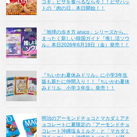
コギ」ピザを食べるなら今！！ピザハッ
トの「肉の日」本日開始！！
「地球の歩き方 aruco」シリーズから、
まったく新しい韓国ガイド『推し活ソウ
ル』本日2026年6月19日（金）発売！！
『ちいかわ夏休みドリル』に小学3年生
版も新たに仲間入り！！『ちいかわ夏休
みドリル 小学３年生』発売！！
明治のアーモンドチョコとマカダミアチ
ョコレートに夏限定の「アーモンドチョ
コレート沖縄塩＆ミルク」と「マカダミ