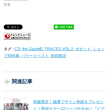
音楽
タグ :
CD
,
the GazettE
,
TRACES VOL.2
,
ガゼット
,
ショッ
プ別特典
,
バラードベスト
,
初回限定
関連記事
初版限定！抽選でサイン色紙をプレゼン
ト！巻頭カラー12ページ付きno！『ピア