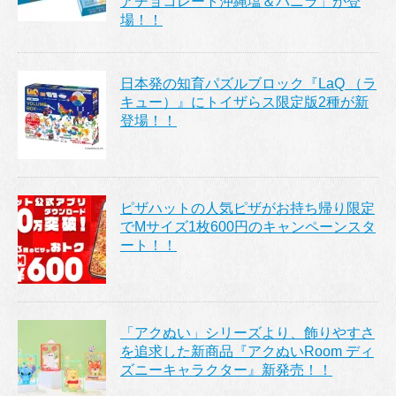
アチョコレート沖縄塩＆バニラ」が登
場！！
日本発の知育パズルブロック『LaQ （ラ
キュー）』にトイザらス限定版2種が新
登場！！
ピザハットの人気ピザがお持ち帰り限定
でMサイズ1枚600円のキャンペーンスタ
ート！！
「アクぬい」シリーズより、飾りやすさ
を追求した新商品『アクぬいRoom ディ
ズニーキャラクター』新発売！！