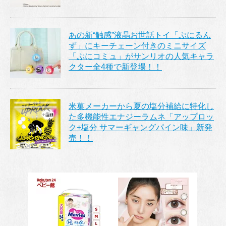
あの新“触感”液晶お世話トイ「ぷにるん
ず」にキーチェーン付きのミニサイズ
「ぷにコミュ」がサンリオの人気キャラ
クター全4種で新登場！！
米菓メーカーから夏の塩分補給に特化し
た多機能性エナジーラムネ「アップロッ
ク+塩分 サマーギャングパイン味」新発
売！！