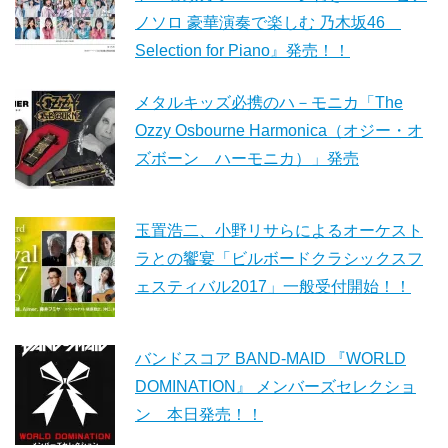
ノソロ 豪華演奏で楽しむ 乃木坂46
Selection for Piano』発売！！
メタルキッズ必携のハ－モニカ「The
Ozzy Osbourne Harmonica（オジー・オ
ズボーン ハーモニカ）」発売
玉置浩二、小野リサらによるオーケスト
ラとの饗宴「ビルボードクラシックスフ
ェスティバル2017」一般受付開始！！
バンドスコア BAND-MAID 『WORLD
DOMINATION』 メンバーズセレクショ
ン 本日発売！！