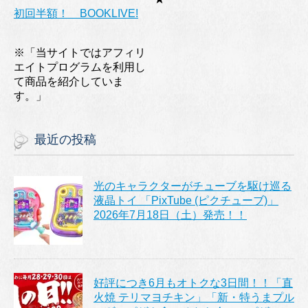
初回半額！ BOOKLIVE!
※「当サイトではアフィリ
エイトプログラムを利用し
て商品を紹介していま
す。」
最近の投稿
光のキャラクターがチューブを駆け巡る
液晶トイ 「PixTube (ピクチューブ)」
2026年7月18日（土）発売！！
好評につき6月もオトクな3日間！！「直
火焼 テリマヨチキン」「新・特うまプル