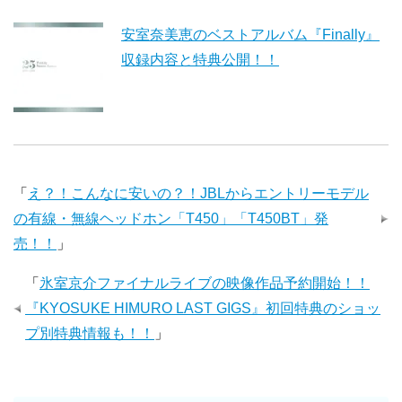
安室奈美恵のベストアルバム『Finally』
収録内容と特典公開！！
「
え？！こんなに安いの？！JBLからエントリーモデル
の有線・無線ヘッドホン「T450」「T450BT」発
売！！
」
「
氷室京介ファイナルライブの映像作品予約開始！！
『KYOSUKE HIMURO LAST GIGS』初回特典のショッ
プ別特典情報も！！
」