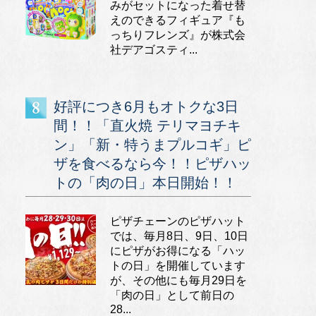
みがセットになった着せ替
えのできるフィギュア『も
っちりフレンズ』が株式会
社デアゴスティ...
好評につき6月もオトクな3日
間！！「直火焼 テリマヨチキ
ン」「新・特うまプルコギ」ピ
ザを食べるなら今！！ピザハッ
トの「肉の日」本日開始！！
ピザチェーンのピザハット
では、毎月8日、9日、10日
にピザがお得になる「ハッ
トの日」を開催しています
が、その他にも毎月29日を
「肉の日」として前日の
28...