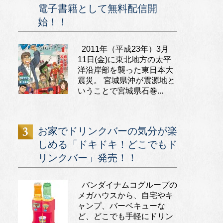
電子書籍として無料配信開
始！！
2011年（平成23年）3月
11日(金)に東北地方の太平
洋沿岸部を襲った東日本大
震災。 宮城県沖が震源地と
いうことで宮城県石巻...
お家でドリンクバーの気分が楽
しめる「ドキドキ！どこでもド
リンクバー」発売！！
バンダイナムコグループの
メガハウスから、自宅やキ
ャンプ、バーベキューな
ど、どこでも手軽にドリン