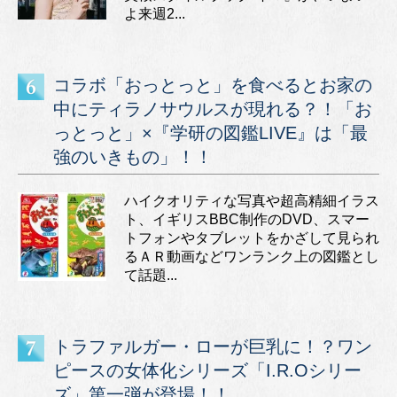
よ来週2...
コラボ「おっとっと」を食べるとお家の
中にティラノサウルスが現れる？！「お
っとっと」×『学研の図鑑LIVE』は「最
強のいきもの」！！
ハイクオリティな写真や超高精細イラス
ト、イギリスBBC制作のDVD、スマー
トフォンやタブレットをかざして見られ
るＡＲ動画などワンランク上の図鑑とし
て話題...
トラファルガー・ローが巨乳に！？ワン
ピースの女体化シリーズ「I.R.Oシリー
ズ」第一弾が登場！！