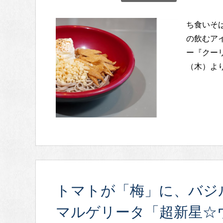
ち食いそ
の飲むア
ー『クーリ
（木）より
トマトが「梅」に、バジ
マルゲリータ「超新星☆