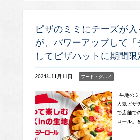
ピザのミミにチーズが入
が、パワーアップして「
してピザハットに期間限
2024年11月11日
フード・グルメ
生地のミ
人気ピザ
で店舗で
ロール」を