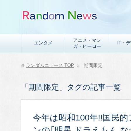
アニメ・マン
エンタメ
IT・
ガ・ヒーロー
ランダムニュース
TOP
期間限定
「期間限定」タグの記事一覧
今年は昭和100年!!国民
ンの｢明星 ドラえもん 