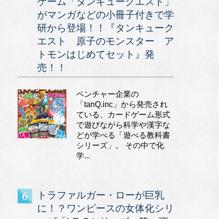
ゲーム「タンキュークエスト」
がマンガなどの小冊子付きで学
研から登場！！『タンキューク
エスト 原子のモンスター ア
トモンはじめてセット』発
売！！
ベンチャー企業の
「tanQ.inc」から発売され
ている、カードゲーム形式
で遊びながら科学や漢字な
どが学べる「遊べる教科書
シリーズ」。 その中で化
学...
トラファルガー・ローが巨乳
に！？ワンピースの女体化シリ