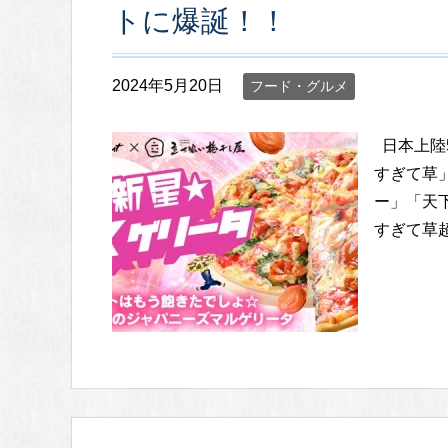
トに爆誕！！
2024年5月20日
フード・グルメ
日本上陸
すぎて草
ー」「天
すぎて草超