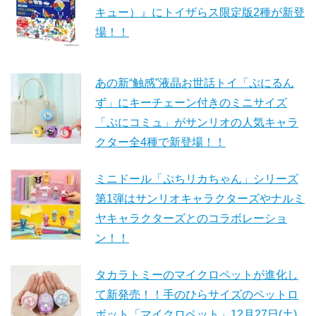
キュー）』にトイザらス限定版2種が新登
場！！
あの新“触感”液晶お世話トイ「ぷにるん
ず」にキーチェーン付きのミニサイズ
「ぷにコミュ」がサンリオの人気キャラ
クター全4種で新登場！！
ミニドール「ぷちリカちゃん」シリーズ
第1弾はサンリオキャラクターズやナルミ
ヤキャラクターズとのコラボレーショ
ン！！
タカラトミーのマイクロペットが進化し
て新発売！！手のひらサイズのペットロ
ボット「マイクロペット」12月27日(土)