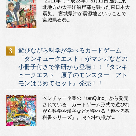
2011年（平成23年）3月11日(金)に東
北地方の太平洋沿岸部を襲った東日本大
震災。 宮城県沖が震源地ということで
宮城県石巻...
遊びながら科学が学べるカードゲーム
「タンキュークエスト」がマンガなどの
小冊子付きで学研から登場！！『タンキ
ュークエスト 原子のモンスター アト
モンはじめてセット』発売！！
ベンチャー企業の「tanQ.inc」から発売
されている、カードゲーム形式で遊びな
がら科学や漢字などが学べる「遊べる教
科書シリーズ」。 その中で化学...