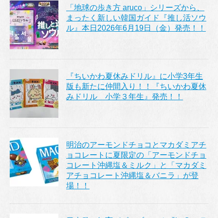
「地球の歩き方 aruco」シリーズから、
まったく新しい韓国ガイド『推し活ソウ
ル』本日2026年6月19日（金）発売！！
『ちいかわ夏休みドリル』に小学3年生
版も新たに仲間入り！！『ちいかわ夏休
みドリル 小学３年生』発売！！
明治のアーモンドチョコとマカダミアチ
ョコレートに夏限定の「アーモンドチョ
コレート沖縄塩＆ミルク」と「マカダミ
アチョコレート沖縄塩＆バニラ」が登
場！！