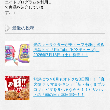
エイトプログラムを利用し
て商品を紹介していま
す。」
最近の投稿
光のキャラクターがチューブを駆け巡る
液晶トイ 「PixTube (ピクチューブ)」
2026年7月18日（土）発売！！
好評につき6月もオトクな3日間！！「直
火焼 テリマヨチキン」「新・特うまプル
コギ」ピザを食べるなら今！！ピザハッ
トの「肉の日」本日開始！！