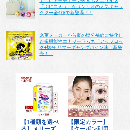
ず」にキーチェーン付きのミニサイズ
「ぷにコミュ」がサンリオの人気キャラ
クター全4種で新登場！！
米菓メーカーから夏の塩分補給に特化し
た多機能性エナジーラムネ「アップロッ
ク+塩分 サマーギャングパイン味」新発
売！！