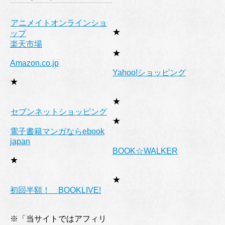
アニメイトオンラインショ
★
ップ
楽天市場
★
Amazon.co.jp
Yahoo!ショッピング
★
★
セブンネットショッピング
★
電子書籍マンガならebook
japan
BOOK☆WALKER
★
★
初回半額！ BOOKLIVE!
※「当サイトではアフィリ