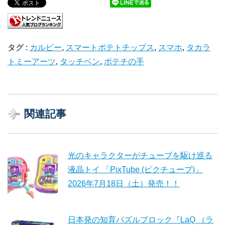
タグ :
カルビー
,
スマートポテトチップス
,
スマホ
,
タカラ
トミーアーツ
,
タッチペン
,
ポテチの手
関連記事
光のキャラクターがチューブを駆け巡る
液晶トイ 「PixTube (ピクチューブ)」
2026年7月18日（土）発売！！
日本発の知育パズルブロック『LaQ （ラ