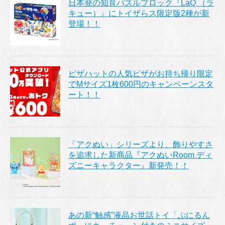
日本発の知育パズルブロック『LaQ （ラ
キュー）』にトイザらス限定版2種が新
登場！！
ピザハットの人気ピザがお持ち帰り限定
でMサイズ1枚600円のキャンペーンスタ
ート！！
「アクぬい」シリーズより、飾りやすさ
を追求した新商品『アクぬいRoom ディ
ズニーキャラクター』新発売！！
あの新“触感”液晶お世話トイ「ぷにるん