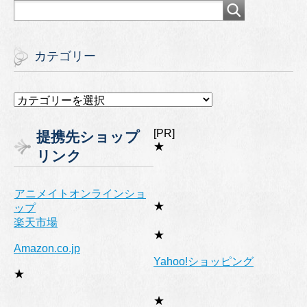
カテゴリー
カ
テ
ゴ
[PR]
提携先ショップ
リ
★
リンク
ー
アニメイトオンラインショ
★
ップ
楽天市場
★
Amazon.co.jp
Yahoo!ショッピング
★
★