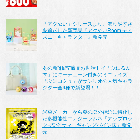
「アクぬい」シリーズより、飾りやすさ
を追求した新商品『アクぬいRoom ディ
ズニーキャラクター』新発売！！
あの新“触感”液晶お世話トイ「ぷにるん
ず」にキーチェーン付きのミニサイズ
「ぷにコミュ」がサンリオの人気キャラ
クター全4種で新登場！！
米菓メーカーから夏の塩分補給に特化し
た多機能性エナジーラムネ「アップロッ
ク+塩分 サマーギャングパイン味」新発
売！！