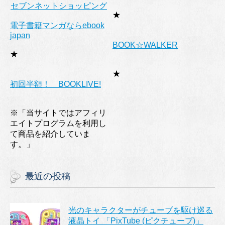
セブンネットショッピング
★
電子書籍マンガならebook
japan
BOOK☆WALKER
★
★
初回半額！ BOOKLIVE!
※「当サイトではアフィリ
エイトプログラムを利用し
て商品を紹介していま
す。」
最近の投稿
光のキャラクターがチューブを駆け巡る
液晶トイ 「PixTube (ピクチューブ)」