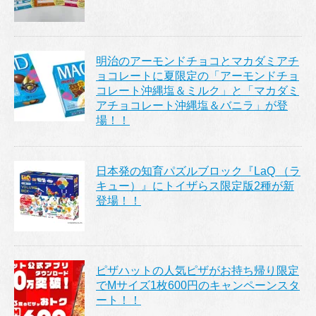
明治のアーモンドチョコとマカダミアチ
ョコレートに夏限定の「アーモンドチョ
コレート沖縄塩＆ミルク」と「マカダミ
アチョコレート沖縄塩＆バニラ」が登
場！！
日本発の知育パズルブロック『LaQ （ラ
キュー）』にトイザらス限定版2種が新
登場！！
ピザハットの人気ピザがお持ち帰り限定
でMサイズ1枚600円のキャンペーンスタ
ート！！