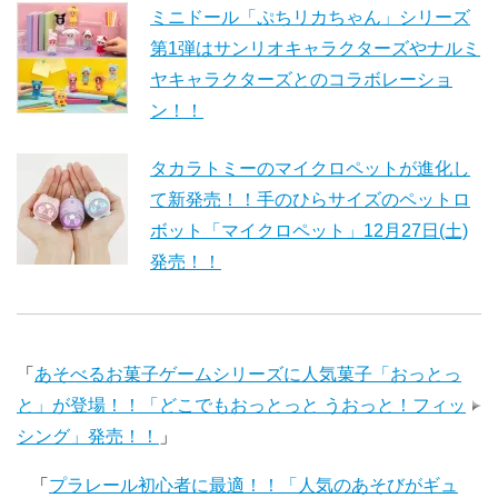
ミニドール「ぷちリカちゃん」シリーズ
第1弾はサンリオキャラクターズやナルミ
ヤキャラクターズとのコラボレーショ
ン！！
タカラトミーのマイクロペットが進化し
て新発売！！手のひらサイズのペットロ
ボット「マイクロペット」12月27日(土)
発売！！
「
あそべるお菓子ゲームシリーズに人気菓子「おっとっ
と」が登場！！「どこでもおっとっと うおっと！フィッ
シング」発売！！
」
「
プラレール初心者に最適！！「人気のあそびがギュ