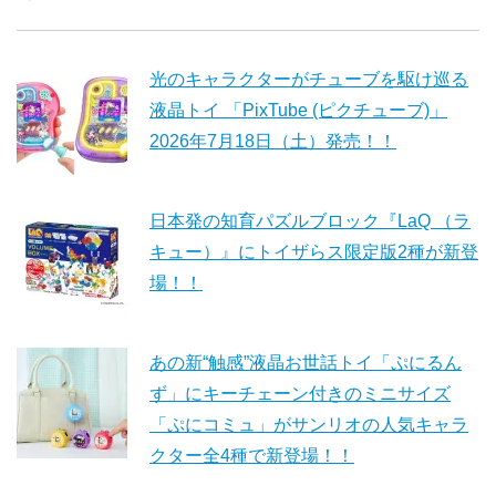
光のキャラクターがチューブを駆け巡る
液晶トイ 「PixTube (ピクチューブ)」
2026年7月18日（土）発売！！
日本発の知育パズルブロック『LaQ （ラ
キュー）』にトイザらス限定版2種が新登
場！！
あの新“触感”液晶お世話トイ「ぷにるん
ず」にキーチェーン付きのミニサイズ
「ぷにコミュ」がサンリオの人気キャラ
クター全4種で新登場！！