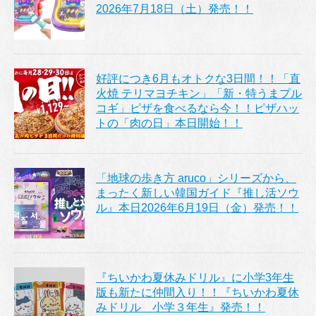
2026年7月18日（土）発売！！
好評につき6月もオトクな3日間！！「直
火焼 テリマヨチキン」「新・特うまプル
コギ」ピザを食べるなら今！！ピザハッ
トの「肉の日」本日開始！！
「地球の歩き方 aruco」シリーズから、
まったく新しい韓国ガイド『推し活ソウ
ル』本日2026年6月19日（金）発売！！
『ちいかわ夏休みドリル』に小学3年生
版も新たに仲間入り！！『ちいかわ夏休
みドリル 小学３年生』発売！！