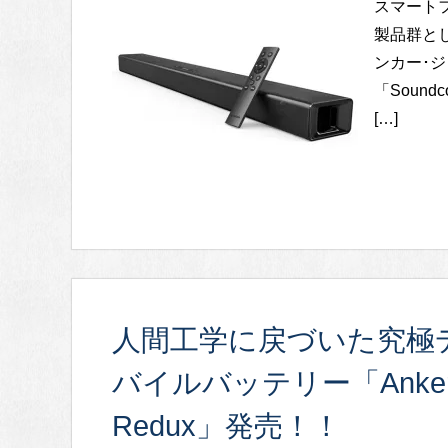
スマート
製品群とし
ンカー･
「Soun
[…]
人間工学に戻づいた究極デ
バイルバッテリー「Anker Po
Redux」発売！！