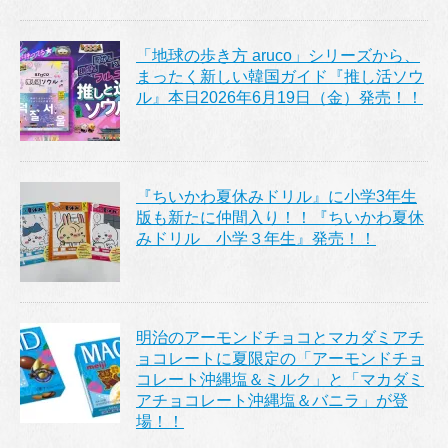
「地球の歩き方 aruco」シリーズから、
まったく新しい韓国ガイド『推し活ソウ
ル』本日2026年6月19日（金）発売！！
『ちいかわ夏休みドリル』に小学3年生
版も新たに仲間入り！！『ちいかわ夏休
みドリル 小学３年生』発売！！
明治のアーモンドチョコとマカダミアチ
ョコレートに夏限定の「アーモンドチョ
コレート沖縄塩＆ミルク」と「マカダミ
アチョコレート沖縄塩＆バニラ」が登
場！！