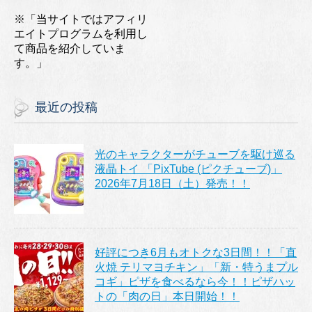
※「当サイトではアフィリ
エイトプログラムを利用し
て商品を紹介していま
す。」
最近の投稿
光のキャラクターがチューブを駆け巡る
液晶トイ 「PixTube (ピクチューブ)」
2026年7月18日（土）発売！！
好評につき6月もオトクな3日間！！「直
火焼 テリマヨチキン」「新・特うまプル
コギ」ピザを食べるなら今！！ピザハッ
トの「肉の日」本日開始！！