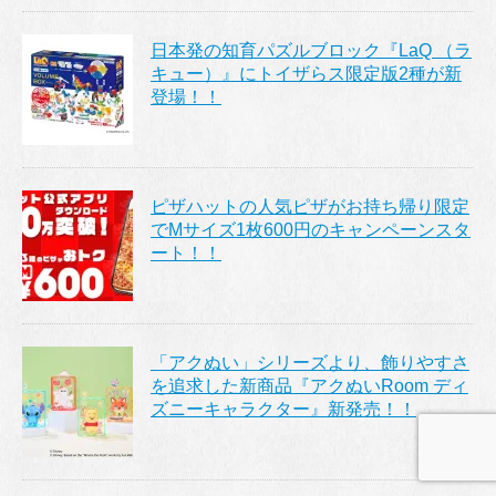
日本発の知育パズルブロック『LaQ （ラ
キュー）』にトイザらス限定版2種が新
登場！！
ピザハットの人気ピザがお持ち帰り限定
でMサイズ1枚600円のキャンペーンスタ
ート！！
「アクぬい」シリーズより、飾りやすさ
を追求した新商品『アクぬいRoom ディ
ズニーキャラクター』新発売！！