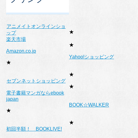
アニメイトオンラインショ
★
ップ
楽天市場
★
Amazon.co.jp
Yahoo!ショッピング
★
★
セブンネットショッピング
★
電子書籍マンガならebook
japan
BOOK☆WALKER
★
★
初回半額！ BOOKLIVE!